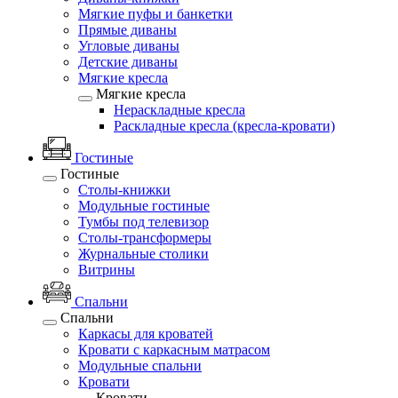
Мягкие пуфы и банкетки
Прямые диваны
Угловые диваны
Детские диваны
Мягкие кресла
Мягкие кресла
Нераскладные кресла
Раскладные кресла (кресла-кровати)
Гостиные
Гостиные
Столы-книжки
Модульные гостиные
Тумбы под телевизор
Столы-трансформеры
Журнальные столики
Витрины
Спальни
Спальни
Каркасы для кроватей
Кровати с каркасным матрасом
Модульные спальни
Кровати
Кровати