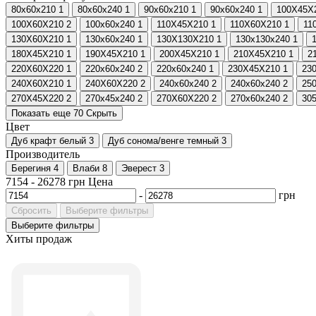
80х60х210
1
80х60х240
1
90х60х210
1
90х60х240
1
100Х45Х
100Х60Х210
2
100х60х240
1
110Х45Х210
1
110Х60Х210
1
11
130Х60Х210
1
130х60х240
1
130Х130Х210
1
130х130х240
1
180Х45Х210
1
190Х45Х210
1
200Х45Х210
1
210Х45Х210
1
2
220Х60Х220
1
220х60х240
2
220х60х240
1
230Х45Х210
1
23
240Х60Х210
1
240Х60Х220
2
240х60х240
2
240х60х240
2
25
270Х45Х220
2
270х45х240
2
270Х60Х220
2
270х60х240
2
30
Показать еще 70
Скрыть
Цвет
Дуб крафт белый
3
Дуб сонома/венге темный
3
Производитель
Берегиня
4
Влаби
8
Эверест
3
7154
-
26278
грн
Цена
-
грн
Сбросить
Выберите фильтры
Выберите фильтры
Хиты продаж