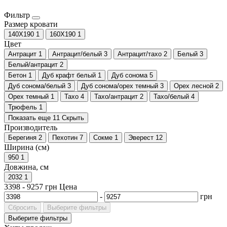
Фильтр
Размер кровати
140Х190
1
160Х190
1
Цвет
Антрацит
1
Антрацит/белый
3
Антрацит/тахо
2
Белый
3
Белый/антрацит
2
Бетон
1
Дуб крафт белый
1
Дуб сонома
5
Дуб сонома/белый
3
Дуб сонома/орех темный
3
Орех лесной
2
Орех темный
1
Тахо
4
Тахо/антрацит
2
Тахо/белый
4
Трюфель
1
Показать еще 11
Скрыть
Производитель
Берегиня
2
Пехотин
7
Сокме
1
Эверест
12
Ширина (см)
950
1
Довжина, см
2032
1
3398
-
9257
грн
Цена
-
грн
Сбросить
Выберите фильтры
Выберите фильтры