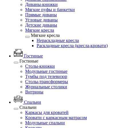
Диваны-книжки
Мягкие пуфы и банкетки
Прямые диваны
Угловые диваны
Детские диваны
Мягкие кресла
Мягкие кресла
Нераскладные кресла
Раскладные кресла (кресла-кровати)
Гостиные
Гостиные
Столы-книжки
Модульные гостиные
Тумбы под телевизор
Столы-трансформеры
Журнальные столики
Витрины
Спальни
Спальни
Каркасы для кроватей
Кровати с каркасным матрасом
Модульные спальни
Кровати