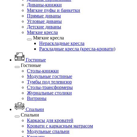
Диваны-книжки
Мягкие пуфы и банкетки
Прямые диваны
Угловые диваны
Детские диваны
Мягкие кресла
Мягкие кресла
Нераскладные кресла
Раскладные кресла (кресла-кровати)
Гостиные
Гостиные
Столы-книжки
Модульные гостиные
Тумбы под телевизор
Столы-трансформеры
Журнальные столики
Витрины
Спальни
Спальни
Каркасы для кроватей
Кровати с каркасным матрасом
Модульные спальни
Кровати