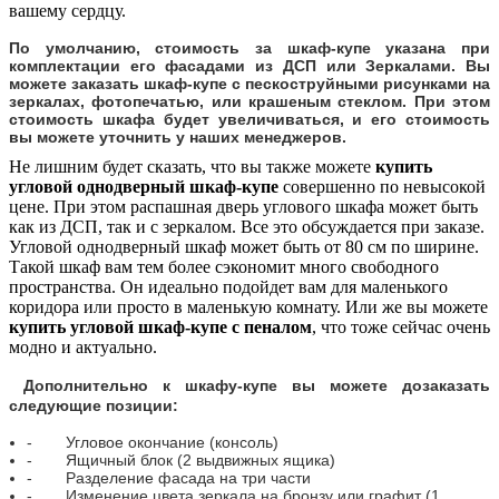
вашему сердцу.
По умолчанию, стоимость за шкаф-купе указана при
комплектации его фасадами из ДСП или Зеркалами. Вы
можете заказать шкаф-купе с пескоструйными рисунками на
зеркалах, фотопечатью, или крашеным стеклом. При этом
стоимость шкафа будет увеличиваться, и его стоимость
вы можете уточнить у наших менеджеров.
Не лишним будет сказать, что вы также можете
купить
угловой однодверный шкаф-купе
совершенно по невысокой
цене. При этом распашная дверь углового шкафа может быть
как из ДСП, так и с зеркалом. Все это обсуждается при заказе.
Угловой однодверный шкаф может быть от 80 см по ширине.
Такой шкаф вам тем более сэкономит много свободного
пространства. Он идеально подойдет вам для маленького
коридора или просто в маленькую комнату.
Или же вы можете
купить угловой шкаф-купе с пеналом
, что тоже сейчас очень
модно и актуально.
Дополнительно к шкафу-купе вы можете дозаказать
следующие позиции:
-
Угловое окончание (консоль)
-
Ящичный блок (2 выдвижных ящика)
-
Разделение фасада на три части
-
Изменение цвета зеркала на бронзу или графит (1