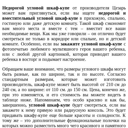
Недорогой угловой шкаф-купе
от производителя Цезарь
может вам приглянуться, если вы ищете
недорогой и
вместительный угловой шкаф-купе
в прихожую, спальню,
гостиную или даже детскую комнату. Такой шкаф сэкономит
вам много места и вместе с тем – вместит все ваши
необходимые вещи. Как мы уже говорили – он отлично будет
смотреться не только в коридоре или спальне, но и детской
комнате. Особенно, если вы
закажите угловой шкаф-купе
с
фотопечатью любимого мультяшного героя вашего ребенка,
или с любой другой картинкой, которая приводит вашего
ребенка в восторг и подымает настроение.
Обращаем ваше внимание, что размеры углового шкафа могут
быть разные, как по ширине, так и по высоте. Согласно
стандартным размерам, которые может изготовить
производитель, шкаф-купе может быть высотой от 210 см до
240 см, а по ширине: от 110 см. до 150 см. Цена, конечно же,
при это изменяется, и его стоимость вы можете видеть в
таблице ниже. Напоминаем, что особо красиво и как бы,
завершенно
, угловой шкаф-купе
будет смотреться, если вы
закажете к нему прямую или радиусную консоль. Это будет
придавать шкафу-купе еще больше красоты и солидности. К
тому же – это дополнительные функциональные полочки на
которых можно разместить много чего красивого и памятного