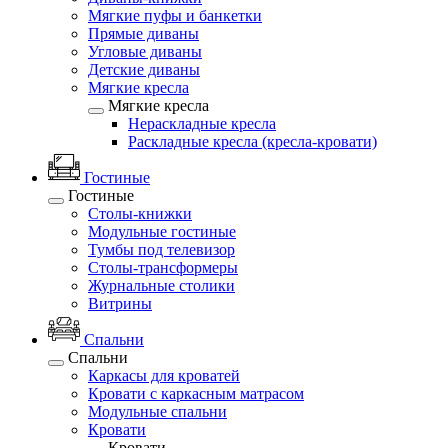
Мягкие пуфы и банкетки
Прямые диваны
Угловые диваны
Детские диваны
Мягкие кресла
Мягкие кресла
Нераскладные кресла
Раскладные кресла (кресла-кровати)
Гостиные
Гостиные
Столы-книжки
Модульные гостиные
Тумбы под телевизор
Столы-трансформеры
Журнальные столики
Витрины
Спальни
Спальни
Каркасы для кроватей
Кровати с каркасным матрасом
Модульные спальни
Кровати
Кровати