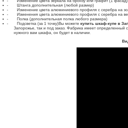
-
Изменение цвета зеркала на бронзу или графит (1 фасад)
-
Штанга дополнительная (любой размер)
-
Изменение цвета алюминиевого профиля с серебра на зол
-
Изменения цвета алюминиевого профиля с серебра на ве
-
Полка (дополнительная полка любого размера)
-
Подсветка (за 1 точку)
Вы можете
купить шкаф-купе в За
Запорожье, так и под заказ. Фабрика имеет определенный с
нужного вам шкафа, он будет в наличии.
Ви