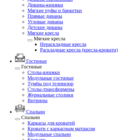
Диваны-книжки
Мягкие пуфы и банкетки
Прямые диваны
Угловые диваны
Детские диваны
Мягкие кресла
Мягкие кресла
Нераскладные кресла
Раскладные кресла (кресла-кровати)
Гостиные
Гостиные
Столы-книжки
Модульные гостиные
Тумбы под телевизор
Столы-трансформеры
Журнальные столики
Витрины
Спальни
Спальни
Каркасы для кроватей
Кровати с каркасным матрасом
Модульные спальни
Кровати