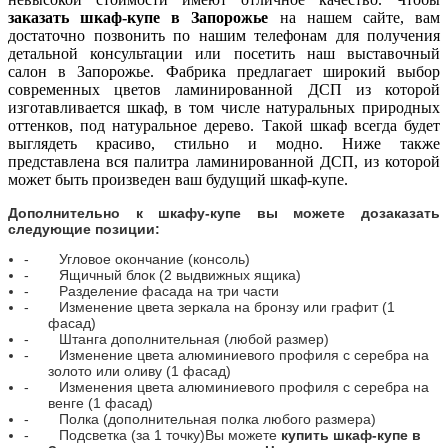
заказать шкаф-купе в Запорожье
на нашем сайте, вам
достаточно позвонить по нашим телефонам для получения
детальной консультации или посетить наш выставочный
салон в Запорожье. Фабрика предлагает широкий выбор
современных цветов ламинированной ДСП из которой
изготавливается шкаф, в том числе натуральных природных
оттенков, под натуральное дерево. Такой шкаф всегда будет
выглядеть красиво, стильно и модно. Ниже также
представлена вся палитра ламинированной ДСП, из которой
может быть произведен ваш будущий шкаф-купе.
Дополнительно к шкафу-купе вы можете дозаказать
следующие позиции:
-
Угловое окончание (консоль)
-
Ящичный блок (2 выдвижных ящика)
-
Разделение фасада на три части
-
Изменение цвета зеркала на бронзу или графит (1
фасад)
-
Штанга дополнительная (любой размер)
-
Изменение цвета алюминиевого профиля с серебра на
золото или оливу (1 фасад)
-
Изменения цвета алюминиевого профиля с серебра на
венге (1 фасад)
-
Полка (дополнительная полка любого размера)
-
Подсветка (за 1 точку)
Вы можете
купить шкаф-купе в