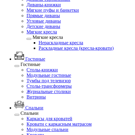
Диваны-книжки
Мягкие пуфы и банкетки
Прямые диваны
Угловые диваны
Детские диваны
Мягкие кресла
Мягкие кресла
Нераскладные кресла
Раскладные кресла (кресла-кровати)
Гостиные
Гостиные
Столы-книжки
Модульные гостиные
Тумбы под телевизор
Столы-трансформеры
Журнальные столики
Витрины
Спальни
Спальни
Каркасы для кроватей
Кровати с каркасным матрасом
Модульные спальни
Кровати