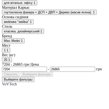
для вітальні, офісу
1
Матеріал Каркас
гнутоклеєна фанера + ДСП + ДВП + Дерево (масив ясена).
1
Основа сидіння
меблева "змійка"
1
Стиль
класика, дизайнерський
1
Бренд
Мікс Меблі
1
Мест
1
1
Вес (кг)
25
1
7204
-
26865
грн
Цена
-
грн
Сбросить
Выберите фильтры
Выберите фильтры
VoVTech