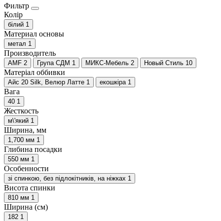
Фильтр
Колір
білий
1
Материал основы
метал
1
Производитель
AMF
2
Група СДМ
1
МИКС-Мебель
2
Новый Стиль
10
Матеріал оббивки
Айс 20 Silk, Велюр Латте
1
екошкіра
1
Вага
40
1
Жесткость
м\'який
1
Ширина, мм
1,700 мм
1
Глибина посадки
550 мм
1
Особенности
зі спинкою, без підлокітників, на ніжках
1
Висота спинки
810 мм
1
Ширина (см)
182
1