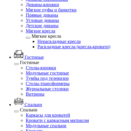
Диваны-книжки
Мягкие пуфы и банкетки
Прямые диваны
Угловые диваны
Детские диваны
Мягкие кресла
Мягкие кресла
Нераскладные кресла
Раскладные кресла (кресла-кровати)
Гостиные
Гостиные
Столы-книжки
Модульные гостиные
Тумбы под телевизор
Столы-трансформеры
Журнальные столики
Витрины
Спальни
Спальни
Каркасы для кроватей
Кровати с каркасным матрасом
Модульные спальни
Кровати