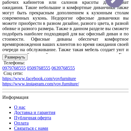
рабочих кабинетов или салонов красоты для комнат
ожидания. Такие небольшие и комфортные диванчики также
могут быть прекрасным дополнением к кухонным столам
современных кухонь. Недорогие офисные диванчики вы
можете приобрести в разном дизайне, разного цвета, в разной
обивке и разного размера. Также в данном разделе вы сможете
подобрать наиболее подходящий для вас офисный диван и по
стоимости. Офисные диваны обеспечат комфортное
времяпровождения ваших клиентов во время ожидания своей
очереди на обслуживание. Также такая мебель создает уют и
современный модный интерьер в вашем помещение. Если
Развернуть
хотите
купить недорогой офисный диван в Запорожье
, то
Телефоны:
вы легко это сможете сделать на нашем сайте, или же заказать
0979768555
0509768555
0639768555
его в нашем магазине под заказ на фабрике. Наш
каталог
Соц сети:
офисных диванов
предполагает много разных моделей
https://www.facebook.com/vovfurniture
диванов для рабочих кабинетов и салонов красоты, среди
https://www.instagram.com/vov.furniture/
которых вы обязательно сможете подобрать наиболее
подходящий вариант.
Информация
О нас
Доставка и гарантия
Публичная оферта
Оплата
Связаться с нами