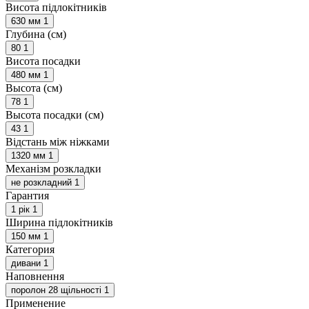
Висота підлокітників
630 мм
1
Глубина (см)
80
1
Висота посадки
480 мм
1
Высота (см)
78
1
Высота посадки (см)
43
1
Відстань між ніжками
1320 мм
1
Механізм розкладки
не розкладний
1
Гарантия
1 рік
1
Ширина підлокітників
150 мм
1
Категория
дивани
1
Наповнення
поролон 28 щільності
1
Применение