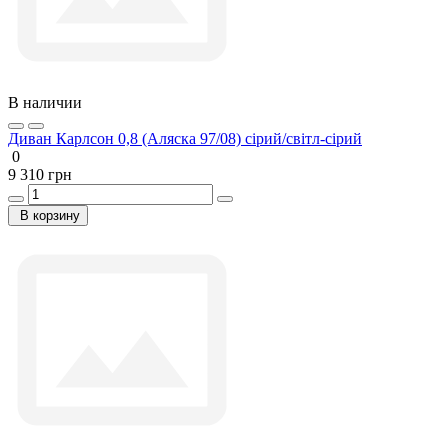
В наличии
Диван Карлсон 0,8 (Аляска 97/08) сірий/світл-сірий
0
9 310 грн
В корзину