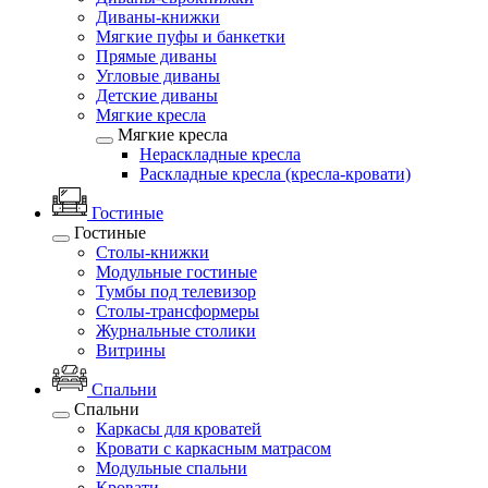
Диваны-книжки
Мягкие пуфы и банкетки
Прямые диваны
Угловые диваны
Детские диваны
Мягкие кресла
Мягкие кресла
Нераскладные кресла
Раскладные кресла (кресла-кровати)
Гостиные
Гостиные
Столы-книжки
Модульные гостиные
Тумбы под телевизор
Столы-трансформеры
Журнальные столики
Витрины
Спальни
Спальни
Каркасы для кроватей
Кровати с каркасным матрасом
Модульные спальни
Кровати