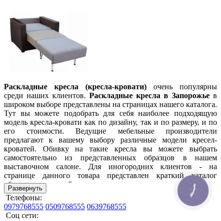
Раскладные кресла (кресла-кровати)
очень популярны
среди наших клиентов.
Раскладные кресла в Запорожье
в
широком выборе представлены на страницах нашего каталога.
Тут вы можете подобрать для себя наиболее подходящую
модель кресла-кровати как по дизайну, так и по размеру, и по
его стоимости. Ведущие мебельные производители
предлагают к вашему выбору различные модели кресел-
кроватей. Обивку на такие кресла вы можете выбрать
самостоятельно из представленных образцов в нашем
выставочном салоне. Для иногородних клиентов - на
странице данного товара представлен краткий каталог
обивочных тканей, а также мы всегда поможем вам
Развернуть
КНОПКА
определиться с обивкой кресла, работая с вами по вайберу,
ЗВ'ЯЗКУ
Телефоны:
пересылая вам "живые" фото образцы или же короткие
0979768555
0509768555
0639768555
видеообзоры тканей и кожзамов.
Соц сети: