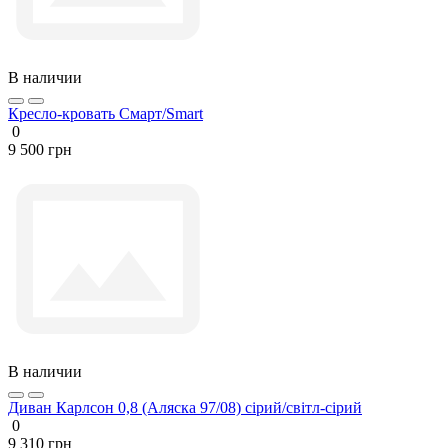
В наличии
Кресло-кровать Смарт/Smart
0
9 500 грн
В наличии
Диван Карлсон 0,8 (Аляска 97/08) сірий/світл-сірий
0
9 310 грн