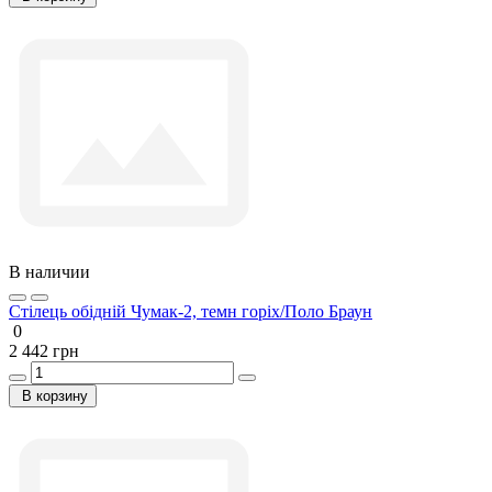
В наличии
Стілець обідній Чумак-2, темн горіх/Поло Браун
0
2 442 грн
В корзину