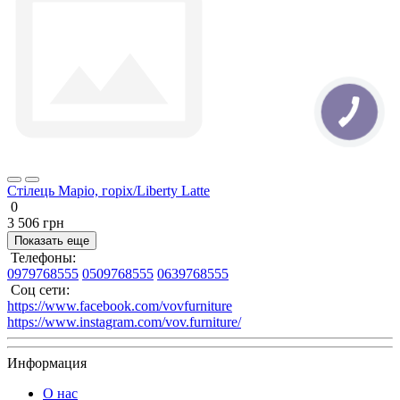
Стілець Маріо, горіх/Liberty Latte
0
3 506 грн
Показать еще
Телефоны:
0979768555
0509768555
0639768555
Соц сети:
https://www.facebook.com/vovfurniture
https://www.instagram.com/vov.furniture/
Информация
О нас