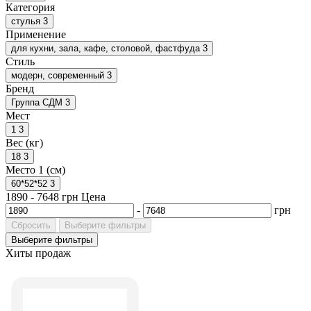
Категория
стулья
3
Применение
для кухни, зала, кафе, столовой, фастфуда
3
Стиль
модерн, современный
3
Бренд
Группа СДМ
3
Мест
1
3
Вес (кг)
18
3
Место 1 (см)
60*52*52
3
1890
-
7648
грн
Цена
-
грн
Сбросить
Выберите фильтры
Выберите фильтры
Хиты продаж