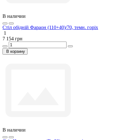
В наличии
Стіл обідній Фараон (110+40)/70, темн. горіх
1
7 154 грн
В корзину
В наличии