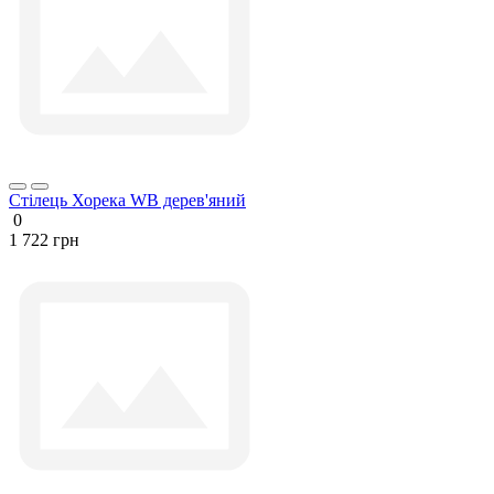
Стілець Хорека WB дерев'яний
0
1 722 грн