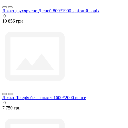
Ліжко двухярусне Дісней 800*1900, світлий горіх
0
10 856 грн
Ліжко Лікерія без ізножья 1600*2000 венге
0
7 750 грн