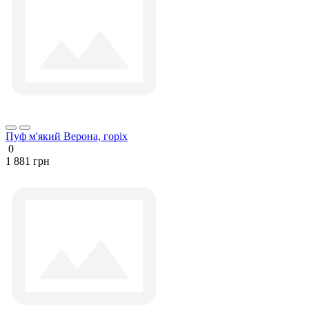
Пуф м'який Верона, горіх
0
1 881 грн