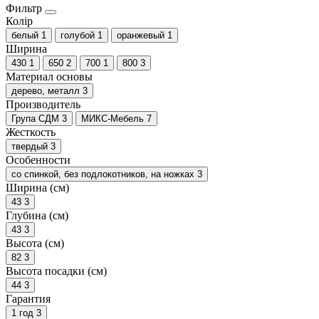
Фильтр
Колір
белый
1
голубой
1
оранжевый
1
Ширина
430
1
650
2
700
1
800
3
Материал основы
дерево, металл
3
Производитель
Група СДМ
3
МИКС-Мебель
7
Жесткость
твердый
3
Особенности
со спинкой, без подлокотников, на ножках
3
Ширина (см)
43
3
Глубина (см)
43
3
Высота (см)
82
3
Высота посадки (см)
44
3
Гарантия
1 год
3