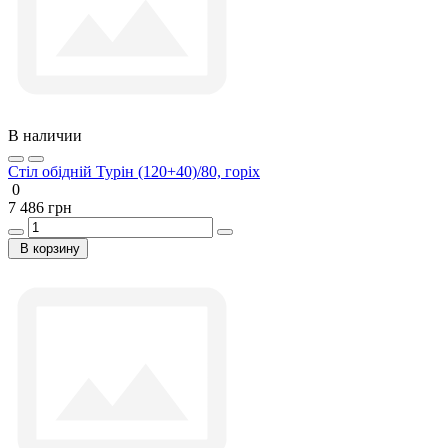
В наличии
Стіл обідній Турін (120+40)/80, горіх
0
7 486 грн
В корзину