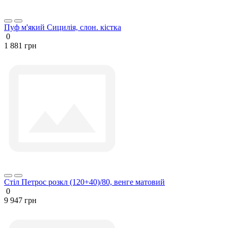
Пуф м'який Сицилія, слон. кістка
0
1 881 грн
Стіл Петрос розкл (120+40)/80, венге матовий
0
9 947 грн