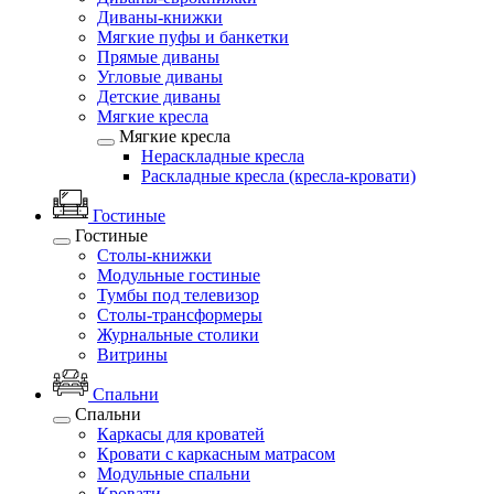
Диваны-книжки
Мягкие пуфы и банкетки
Прямые диваны
Угловые диваны
Детские диваны
Мягкие кресла
Мягкие кресла
Нераскладные кресла
Раскладные кресла (кресла-кровати)
Гостиные
Гостиные
Столы-книжки
Модульные гостиные
Тумбы под телевизор
Столы-трансформеры
Журнальные столики
Витрины
Спальни
Спальни
Каркасы для кроватей
Кровати с каркасным матрасом
Модульные спальни
Кровати