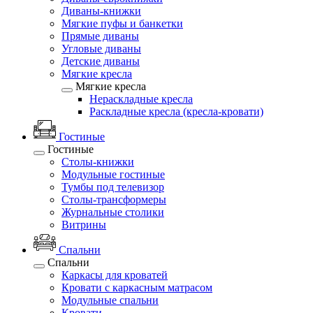
Диваны-книжки
Мягкие пуфы и банкетки
Прямые диваны
Угловые диваны
Детские диваны
Мягкие кресла
Мягкие кресла
Нераскладные кресла
Раскладные кресла (кресла-кровати)
Гостиные
Гостиные
Столы-книжки
Модульные гостиные
Тумбы под телевизор
Столы-трансформеры
Журнальные столики
Витрины
Спальни
Спальни
Каркасы для кроватей
Кровати с каркасным матрасом
Модульные спальни
Кровати