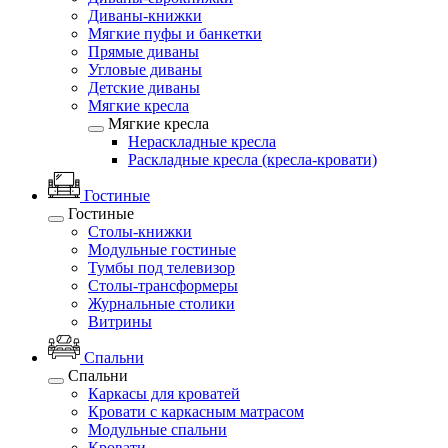
Диваны-книжки
Мягкие пуфы и банкетки
Прямые диваны
Угловые диваны
Детские диваны
Мягкие кресла
Мягкие кресла
Нераскладные кресла
Раскладные кресла (кресла-кровати)
Гостиные
Гостиные
Столы-книжки
Модульные гостиные
Тумбы под телевизор
Столы-трансформеры
Журнальные столики
Витрины
Спальни
Спальни
Каркасы для кроватей
Кровати с каркасным матрасом
Модульные спальни
Кровати