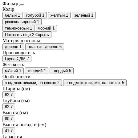
Фильтр
Колір
белый
1
голубой
1
желтый
1
зеленый
1
різнокольоровий
1
темно-серый
1
чорний
1
Показать еще 2
Скрыть
Материал основы
дерево
1
пластик, дерево
6
Производитель
Група СДМ
7
Жесткость
м\'який
1
твердий
1
твердый
5
Особенности
з підлокітниками, на ніжках
2
с подлокотниками, на ножках
5
Ширина (см)
62
7
Глубина (см)
62
7
Высота (см)
80
7
Высота посадки (см)
41
7
Гарантия