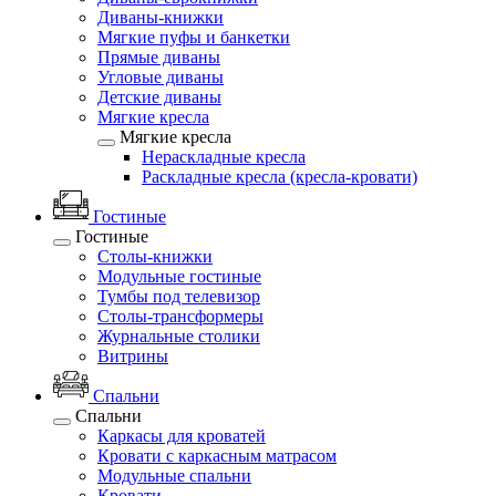
Диваны-книжки
Мягкие пуфы и банкетки
Прямые диваны
Угловые диваны
Детские диваны
Мягкие кресла
Мягкие кресла
Нераскладные кресла
Раскладные кресла (кресла-кровати)
Гостиные
Гостиные
Столы-книжки
Модульные гостиные
Тумбы под телевизор
Столы-трансформеры
Журнальные столики
Витрины
Спальни
Спальни
Каркасы для кроватей
Кровати с каркасным матрасом
Модульные спальни
Кровати