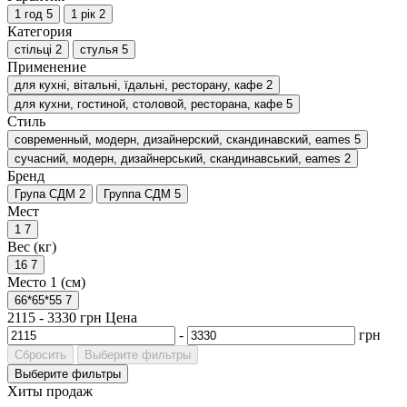
1 год
5
1 рік
2
Категория
стільці
2
стулья
5
Применение
для кухні, вітальні, їдальні, ресторану, кафе
2
для кухни, гостиной, столовой, ресторана, кафе
5
Стиль
современный, модерн, дизайнерский, скандинавский, eames
5
сучасний, модерн, дизайнерський, скандинавський, eames
2
Бренд
Група СДМ
2
Группа СДМ
5
Мест
1
7
Вес (кг)
16
7
Место 1 (см)
66*65*55
7
2115
-
3330
грн
Цена
-
грн
Сбросить
Выберите фильтры
Выберите фильтры
Хиты продаж