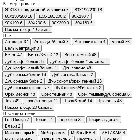
Размер кровати
80Х180 + подъемный механизм
5
80Х190/200
18
90Х190/200
18
120Х190/200
2
80Х190
7
90Х190
6
80Х200
6
90Х200
9
80Х180
5
Показать еще 4
Скрыть
Цвет
Антрацит
37
Антрацит/белый
8
Антрацит/тахо
4
Белый
36
Белый/антрацит
3
Бетон
47
Бетон/белый
12
Венге темный
48
Дуб крафт белый
36
Дуб крафт белый/ Фисташка
1
Дуб крафт белый/Ваниль
1
Дуб сонома
48
Дуб сонома/белый
18
Дуб сонома/Ваниль
2
Дуб сонома/Кофе
2
Дуб сонома/орех темный
13
Дуб сонома/трюфель
7
Дуб сонома/Фисташка
2
Орех лесной
48
Орех темный
48
Орех темный/дуб сонома
6
Тахо
49
Тахо/антрацит
11
Тахо/белый
14
Трюфель
48
Показать еще 20
Скрыть
Производитель
Loft Design
7
Tenero
11
Берегиня
23
Виорина-Деко
6
Влаби
2
Мастер-форм
5
Мебигранд
5
Меблі ЛЕВ
4
МЕТАКАМ
4
МИКС-Мебель
1
Новый Стиль
2
Пехотин
51
Сокме
4