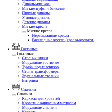
Диваны-книжки
Мягкие пуфы и банкетки
Прямые диваны
Угловые диваны
Детские диваны
Мягкие кресла
Мягкие кресла
Нераскладные кресла
Раскладные кресла (кресла-кровати)
Гостиные
Гостиные
Столы-книжки
Модульные гостиные
Тумбы под телевизор
Столы-трансформеры
Журнальные столики
Витрины
Спальни
Спальни
Каркасы для кроватей
Кровати с каркасным матрасом
Модульные спальни
Кровати