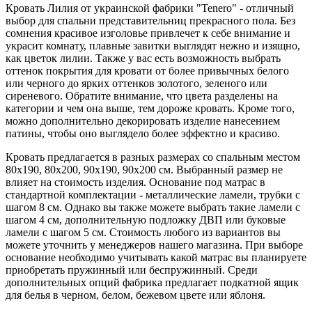
Кровать Лилия от украинской фабрики "Tenero" - отличный
выбор для спальни представительниц прекрасного пола. Без
сомнения красивое изголовье привлечет к себе внимание и
украсит комнату, плавные завитки выглядят нежно и изящно,
как цветок лилии. Также у вас есть возможность выбрать
оттенок покрытия для кровати от более привычных белого
или черного до ярких оттенков золотого, зеленого или
сиреневого. Обратите внимание, что цвета разделены на
категории и чем она выше, тем дороже кровать. Кроме того,
можно дополнительно декорировать изделие нанесением
патины, чтобы оно выглядело более эффектно и красиво.
Кровать предлагается в разных размерах со спальным местом
80х190, 80х200, 90х190, 90х200 см. Выбранный размер не
влияет на стоимость изделия. Основание под матрас в
стандартной комплектации - металлические ламели, трубки с
шагом 8 см. Однако вы также можете выбрать такие ламели с
шагом 4 см, дополнительную подложку ДВП или буковые
ламели с шагом 5 см. Стоимость любого из вариантов вы
можете уточнить у менеджеров нашего магазина. При выборе
основание необходимо учитывать какой матрас вы планируете
приобретать пружинный или беспружинный. Среди
дополнительных опций фабрика предлагает подкатной ящик
для белья в черном, белом, бежевом цвете или яблоня.