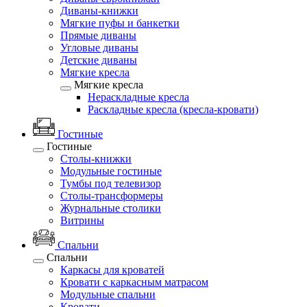
Диваны-книжки
Мягкие пуфы и банкетки
Прямые диваны
Угловые диваны
Детские диваны
Мягкие кресла
Мягкие кресла
Нераскладные кресла
Раскладные кресла (кресла-кровати)
Гостиные
Гостиные
Столы-книжки
Модульные гостиные
Тумбы под телевизор
Столы-трансформеры
Журнальные столики
Витрины
Спальни
Спальни
Каркасы для кроватей
Кровати с каркасным матрасом
Модульные спальни
Кровати