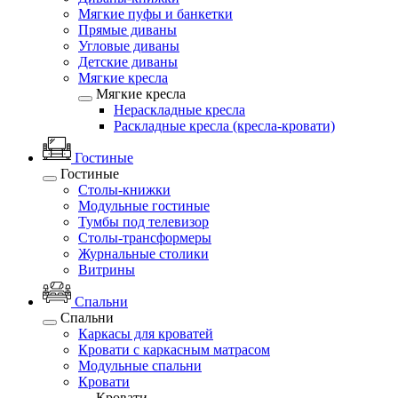
Мягкие пуфы и банкетки
Прямые диваны
Угловые диваны
Детские диваны
Мягкие кресла
Мягкие кресла
Нераскладные кресла
Раскладные кресла (кресла-кровати)
Гостиные
Гостиные
Столы-книжки
Модульные гостиные
Тумбы под телевизор
Столы-трансформеры
Журнальные столики
Витрины
Спальни
Спальни
Каркасы для кроватей
Кровати с каркасным матрасом
Модульные спальни
Кровати
Кровати