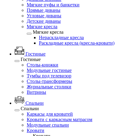
Мягкие пуфы и банкетки
Прямые диваны
Угловые диваны
Детские диваны
Мягкие кресла
Мягкие кресла
Нераскладные кресла
Раскладные кресла (кресла-кровати)
Гостиные
Гостиные
Столы-книжки
Модульные гостиные
Тумбы под телевизор
Столы-трансформеры
Журнальные столики
Витрины
Спальни
Спальни
Каркасы для кроватей
Кровати с каркасным матрасом
Модульные спальни
Кровати
Кровати