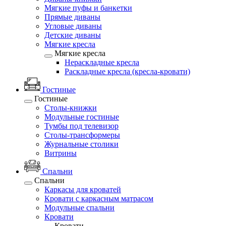
Мягкие пуфы и банкетки
Прямые диваны
Угловые диваны
Детские диваны
Мягкие кресла
Мягкие кресла
Нераскладные кресла
Раскладные кресла (кресла-кровати)
Гостиные
Гостиные
Столы-книжки
Модульные гостиные
Тумбы под телевизор
Столы-трансформеры
Журнальные столики
Витрины
Спальни
Спальни
Каркасы для кроватей
Кровати с каркасным матрасом
Модульные спальни
Кровати
Кровати