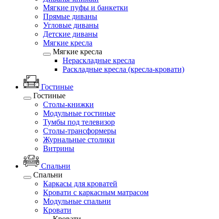
Мягкие пуфы и банкетки
Прямые диваны
Угловые диваны
Детские диваны
Мягкие кресла
Мягкие кресла
Нераскладные кресла
Раскладные кресла (кресла-кровати)
Гостиные
Гостиные
Столы-книжки
Модульные гостиные
Тумбы под телевизор
Столы-трансформеры
Журнальные столики
Витрины
Спальни
Спальни
Каркасы для кроватей
Кровати с каркасным матрасом
Модульные спальни
Кровати
Кровати