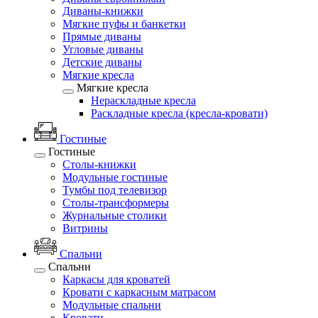
Диваны-книжки
Мягкие пуфы и банкетки
Прямые диваны
Угловые диваны
Детские диваны
Мягкие кресла
Мягкие кресла
Нераскладные кресла
Раскладные кресла (кресла-кровати)
Гостиные
Гостиные
Столы-книжки
Модульные гостиные
Тумбы под телевизор
Столы-трансформеры
Журнальные столики
Витрины
Спальни
Спальни
Каркасы для кроватей
Кровати с каркасным матрасом
Модульные спальни
Кровати