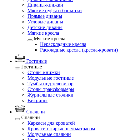
Диваны-книжки
Мягкие пуфы и банкетки
Прямые диваны
Угловые диваны
Детские диваны
Мягкие кресла
Мягкие кресла
Нераскладные кресла
Раскладные кресла (кресла-кровати)
Гостиные
Гостиные
Столы-книжки
Модульные гостиные
Тумбы под телевизор
Столы-трансформеры
Журнальные столики
Витрины
Спальни
Спальни
Каркасы для кроватей
Кровати с каркасным матрасом
Модульные спальни
Кровати