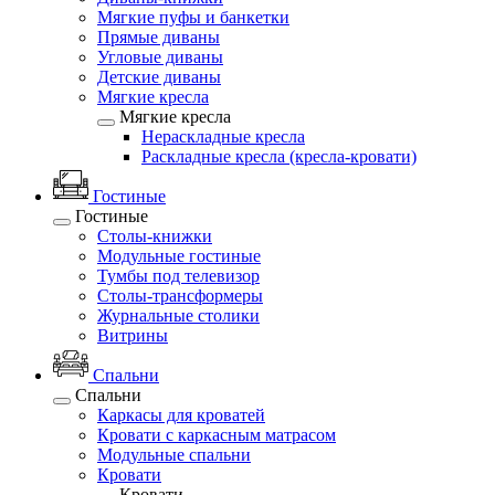
Мягкие пуфы и банкетки
Прямые диваны
Угловые диваны
Детские диваны
Мягкие кресла
Мягкие кресла
Нераскладные кресла
Раскладные кресла (кресла-кровати)
Гостиные
Гостиные
Столы-книжки
Модульные гостиные
Тумбы под телевизор
Столы-трансформеры
Журнальные столики
Витрины
Спальни
Спальни
Каркасы для кроватей
Кровати с каркасным матрасом
Модульные спальни
Кровати
Кровати