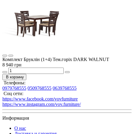
Комплект Бруклін (1+4) Тем.горіх DARK WALNUT
8 940 грн
В корзину
Телефоны:
0979768555
0509768555
0639768555
Соц сети:
https://www.facebook.com/vovfurniture
https://www.instagram.com/vov.furniture/
Информация
О нас
Доставка и гарантия