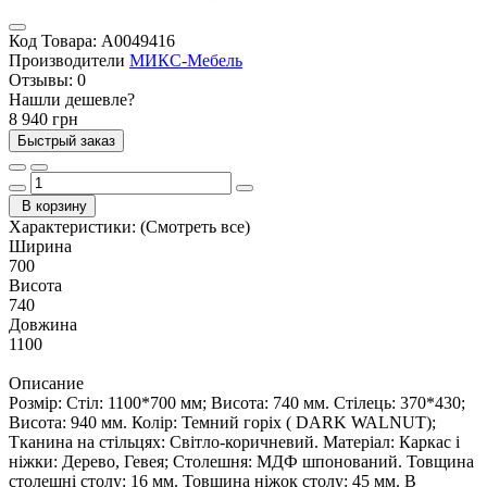
Код Товара:
А0049416
Производители
МИКС-Мебель
Отзывы:
0
Нашли дешевле?
8 940 грн
Быстрый заказ
В корзину
Характеристики:
(Смотреть все)
Ширина
700
Висота
740
Довжина
1100
Описание
Розмір: Стіл: 1100*700 мм; Висота: 740 мм. Стілець: 370*430;
Висота: 940 мм. Колір: Темний горіх ( DARK WALNUT);
Тканина на стільцях: Світло-коричневий. Матеріал: Каркас і
ніжки: Дерево, Гевея; Столешня: МДФ шпонований. Товщина
столешні столу: 16 мм. Товщина ніжок столу: 45 мм. В