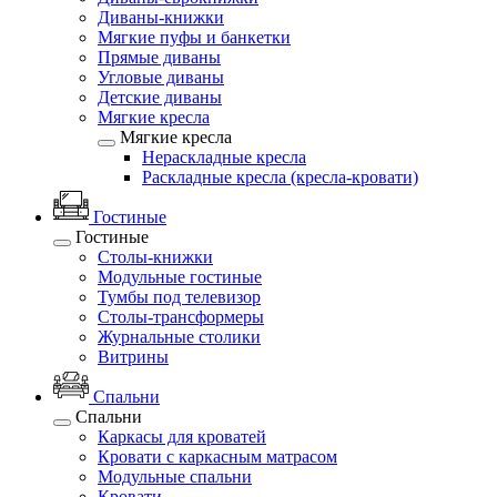
Диваны-книжки
Мягкие пуфы и банкетки
Прямые диваны
Угловые диваны
Детские диваны
Мягкие кресла
Мягкие кресла
Нераскладные кресла
Раскладные кресла (кресла-кровати)
Гостиные
Гостиные
Столы-книжки
Модульные гостиные
Тумбы под телевизор
Столы-трансформеры
Журнальные столики
Витрины
Спальни
Спальни
Каркасы для кроватей
Кровати с каркасным матрасом
Модульные спальни
Кровати