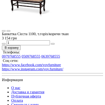
Банкетка Сієста 1100, т.горіх/коричн ткан
3 154 грн
В корзину
Телефоны:
0979768555
0509768555
0639768555
Соц сети:
https://www.facebook.com/vovfurniture
https://www.instagram.com/vov.furniture/
Информация
О нас
Доставка и гарантия
Публичная оферта
Оплата
Связаться с нами