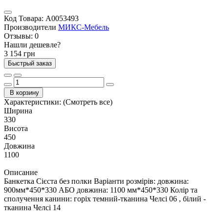
Код Товара:
А0053493
Производители
МИКС-Мебель
Отзывы:
0
Нашли дешевле?
3 154 грн
Быстрый заказ
В корзину
Характеристики:
(Смотреть все)
Ширина
330
Висота
450
Довжина
1100
Описание
Банкетка Сієста без полки Варіанти розмірів: довжина:
900мм*450*330 АБО довжина: 1100 мм*450*330 Колір та
сполучення канини: горіх темний-тканина Челсі 06 , білий -
тканина Челсі 14