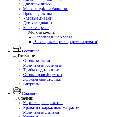
Диваны-книжки
Мягкие пуфы и банкетки
Прямые диваны
Угловые диваны
Детские диваны
Мягкие кресла
Мягкие кресла
Нераскладные кресла
Раскладные кресла (кресла-кровати)
Гостиные
Гостиные
Столы-книжки
Модульные гостиные
Тумбы под телевизор
Столы-трансформеры
Журнальные столики
Витрины
Спальни
Спальни
Каркасы для кроватей
Кровати с каркасным матрасом
Модульные спальни
Кровати