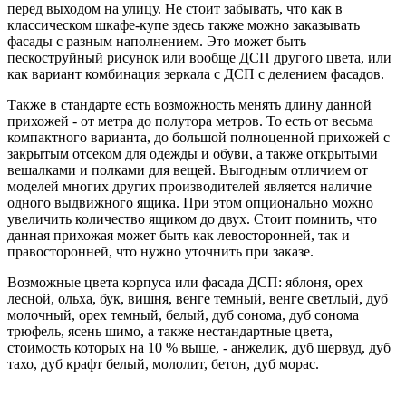
перед выходом на улицу. Не стоит забывать, что как в
классическом шкафе-купе здесь также можно заказывать
фасады с разным наполнением. Это может быть
пескоструйный рисунок или вообще ДСП другого цвета, или
как вариант комбинация зеркала с ДСП с делением фасадов.
Также в стандарте есть возможность менять длину данной
прихожей - от метра до полутора метров. То есть от весьма
компактного варианта, до большой полноценной прихожей с
закрытым отсеком для одежды и обуви, а также открытыми
вешалками и полками для вещей. Выгодным отличием от
моделей многих других производителей является наличие
одного выдвижного ящика. При этом опционально можно
увеличить количество ящиком до двух. Стоит помнить, что
данная прихожая может быть как левосторонней, так и
правосторонней, что нужно уточнить при заказе.
Возможные цвета корпуса или фасада ДСП: яблоня, орех
лесной, ольха, бук, вишня, венге темный, венге светлый, дуб
молочный, орех темный, белый, дуб сонома, дуб сонома
трюфель, ясень шимо, а также нестандартные цвета,
стоимость которых на 10 % выше, - анжелик, дуб шервуд, дуб
тахо, дуб крафт белый, мололит, бетон, дуб морас.