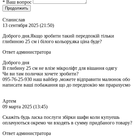
*
Ваш вопрос
Продолжить
Станислав
13 сентября 2025 (21:50)
Доброго дня.Якщо зробити такий передпокій тільки
глибиною 25 см і білого кольору,яка ціна буде?
Ответ администратора
Доброго дня
В глибину 25 см не влізе мікроліфт для вішання одягу
Чи ви там полички хочете зробити?
095-76-25-930 наш вайбер ,можете відправити малюнок обо
написати ваші побажання що до передпокію ми прарахуємо
Артем
09 марта 2025 (13:45)
Скажіть будь ласка послуги збірки шафи коли купуешь
оплачуються окремо чи входять в сумму придбаного товару?
Ответ администратора