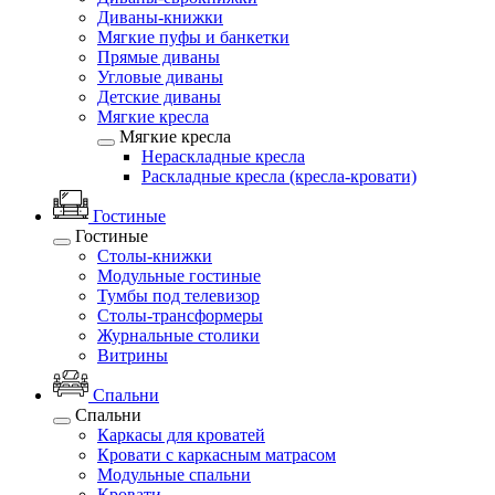
Диваны-книжки
Мягкие пуфы и банкетки
Прямые диваны
Угловые диваны
Детские диваны
Мягкие кресла
Мягкие кресла
Нераскладные кресла
Раскладные кресла (кресла-кровати)
Гостиные
Гостиные
Столы-книжки
Модульные гостиные
Тумбы под телевизор
Столы-трансформеры
Журнальные столики
Витрины
Спальни
Спальни
Каркасы для кроватей
Кровати с каркасным матрасом
Модульные спальни
Кровати