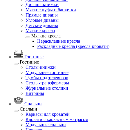
Диваны-книжки
Мягкие пуфы и банкетки
Прямые диваны
Угловые диваны
Детские диваны
Мягкие кресла
Мягкие кресла
Нераскладные кресла
Раскладные кресла (кресла-кровати)
Гостиные
Гостиные
Столы-книжки
Модульные гостиные
Тумбы под телевизор
Столы-трансформеры
Журнальные столики
Витрины
Спальни
Спальни
Каркасы для кроватей
Кровати с каркасным матрасом
Модульные спальни
Кровати