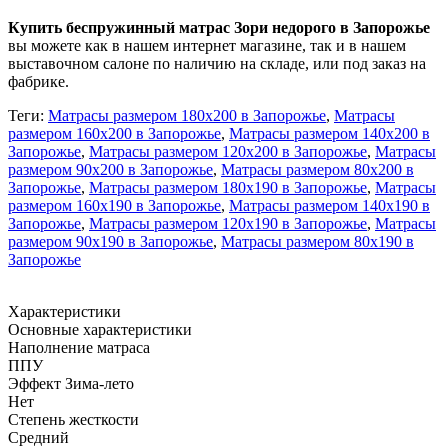
Купить беспружинный матрас Зори недорого в Запорожье
вы можете как в нашем интернет магазине, так и в нашем
выставочном салоне по наличию на складе, или под заказ на
фабрике.
Теги:
Матрасы размером 180х200 в Запорожье
,
Матрасы
размером 160х200 в Запорожье
,
Матрасы размером 140х200 в
Запорожье
,
Матрасы размером 120х200 в Запорожье
,
Матрасы
размером 90х200 в Запорожье
,
Матрасы размером 80х200 в
Запорожье
,
Матрасы размером 180х190 в Запорожье
,
Матрасы
размером 160х190 в Запорожье
,
Матрасы размером 140х190 в
Запорожье
,
Матрасы размером 120х190 в Запорожье
,
Матрасы
размером 90х190 в Запорожье
,
Матрасы размером 80х190 в
Запорожье
Характеристики
Основные характеристики
Наполнение матраса
ППУ
Эффект Зима-лето
Нет
Степень жесткости
Средний