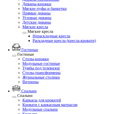
Диваны-книжки
Мягкие пуфы и банкетки
Прямые диваны
Угловые диваны
Детские диваны
Мягкие кресла
Мягкие кресла
Нераскладные кресла
Раскладные кресла (кресла-кровати)
Гостиные
Гостиные
Столы-книжки
Модульные гостиные
Тумбы под телевизор
Столы-трансформеры
Журнальные столики
Витрины
Спальни
Спальни
Каркасы для кроватей
Кровати с каркасным матрасом
Модульные спальни
Кровати