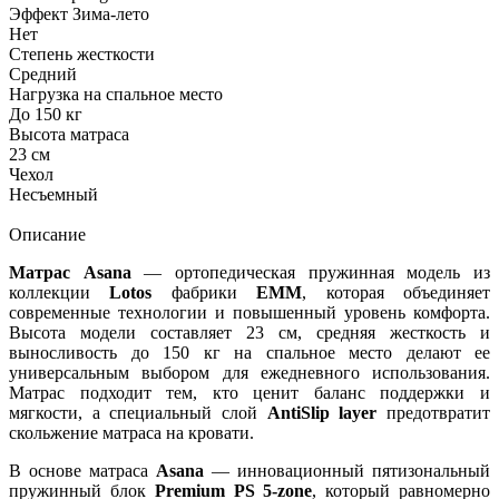
Эффект Зима-лето
Нет
Степень жесткости
Средний
Нагрузка на спальное место
До 150 кг
Высота матраса
23 см
Чехол
Несъемный
Описание
Матрас Asana
— ортопедическая пружинная модель из
коллекции
Lotos
фабрики
EMM
, которая объединяет
современные технологии и повышенный уровень комфорта.
Высота модели составляет 23 см, средняя жесткость и
выносливость до 150 кг на спальное место делают ее
универсальным выбором для ежедневного использования.
Матрас подходит тем, кто ценит баланс поддержки и
мягкости, а специальный слой
AntiSlip layer
предотвратит
скольжение матраса на кровати.
В основе матраса
Asana
— инновационный пятизональный
пружинный блок
Premium PS 5-zone
, который равномерно