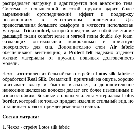
распределяет нагрузку и адаптируется под анатомию тела.
Система с повышенной высотой пружин дарит более
выраженный ортопедический эффект и поддержку
позвоночнику в естественном положении. Для
предоставления большего комфорта и мягкости использован
материал
Trio-comfort,
который представляет собой соч
етание
дышащей ткани comfort sense и мягкой пены double sky foam,
создающих оптимальный микроклимат и приятную
поверхность для сна. Дополнительно слои
Air fabric
обеспечивают вентиляцию, а
Protect felt
надежно отделяет
мягкие материалы от пружин, повышая долговечность
модели.
Чехол изготовлен из бельгийского стрейча
Lotos silk fabric
с
обработкой
Real Silk
. Он мягкий, приятный на ощупь, хорошо
впитывает влагу и быстро высыхает, а дополнительное
нанесение шелковых волокон делает его более изысканным и
износостойким. Боковые стороны усилены материалом
Lotos
border
, который не только придает изделию стильный вид, но
и защищает края от преждевременного износа.
Состав матраса:
1. Чехол - стрейч Lotos silk fabric