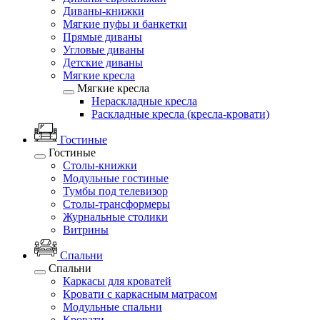
Диваны-книжки
Мягкие пуфы и банкетки
Прямые диваны
Угловые диваны
Детские диваны
Мягкие кресла
Мягкие кресла
Нераскладные кресла
Раскладные кресла (кресла-кровати)
Гостиные
Гостиные
Столы-книжки
Модульные гостиные
Тумбы под телевизор
Столы-трансформеры
Журнальные столики
Витрины
Спальни
Спальни
Каркасы для кроватей
Кровати с каркасным матрасом
Модульные спальни
Кровати