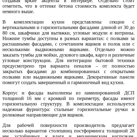
создавая яркие акценты в интерьере. Отдельно стоит
отметить, что в оттенке бетона стоимость комплекта будет
немного выше.
В комплектации кухни представлены секции с
вертикальными и горизонтальными фасадами длиной от 30 до
80 см, шкафчики для вытяжки, угловые модули и витрины.
Нижние тумбы доступны в разных вариантах: с полками за
распашными фасадами, с сочетанием ящиков и полок или с
несколькими выдвижными ящиками. Отдельно можно
заказать тумбы для мойки, духового шкафа, карго и различные
угловые конструкции. Для интеграции бытовой техники
предусмотрено три варианта пеналов – от полностью
закрытых фасадами до комбинированных с открытыми
полками или выдвижными ящиками. Декоративные панели
помогут создать завершенный и гармоничный вид кухни.
Корпус и фасады выполнены из ламинированной ДСП
толщиной 16 мм с кромкой по периметру, фасады имеют
горизонтальную структуру. В комплектации используется
надежная фурнитура: стальные горизонтальные ручки и
роликовые направляющие для ящиков.
Для рабочей поверхности производитель предлагает
несколько вариантов столешниц постформинга толщиной 28
мм, устойчивых к влаге и механическим нагрузкам.