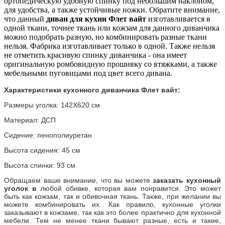
ортопедическую удобную спинку под небольшим наклоном,
для удобства, а также устойчивые ножки. Обратите внимание,
что данный
диван для кухни Флет вайт
изготавливается в
одной ткани, точнее ткань или кожзам для данного диванчика
можно подобрать разную, но комбинировать разные ткани
нельзя. Фабрика изготавливает только в одной. Также нельзя
не отметить красивую спинку диванчика - она имеет
оригинальную ромбовидную прошивку со втяжками, а также
мебельными пуговицами под цвет всего дивана.
Характеристики кухонного диванчика Флет вайт:
Размеры уголка: 142Х620 см.
Материал: ДСП
Сидение: пенополиуретан
Высота сидения: 45 см
Высота спинки: 93 см
Обращаем ваше внимание, что вы можете
заказать кухонный
уголок в
любой обивке, которая вам понравится. Это может
быть как кожзам, так и обивочная ткань. Также, при желании вы
можете комбинировать их. Как правило, кухонные уголки
заказывают в кожзаме, так как это более практично для кухонной
мебели. Тем не менее ткани бывают разные, есть и такие,