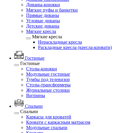
Диваны-книжки
Мягкие пуфы и банкетки
Прямые диваны
Угловые диваны
Детские диваны
Мягкие кресла
Мягкие кресла
Нераскладные кресла
Раскладные кресла (кресла-кровати)
Гостиные
Гостиные
Столы-книжки
Модульные гостиные
Тумбы под телевизор
Столы-трансформеры
Журнальные столики
Витрины
Спальни
Спальни
Каркасы для кроватей
Кровати с каркасным матрасом
Модульные спальни
Кровати