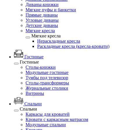
Диваны-книжки
Мягкие пуфы и банкетки
Прямые диваны
Угловые диваны
Детские диваны
Мягкие кресла
Мягкие кресла
Нераскладные кресла
Раскладные кресла (кресла-кровати)
Гостиные
Гостиные
Столы-книжки
Модульные гостиные
Тумбы под телевизор
Столы-трансформеры
Журнальные столики
Витрины
Спальни
Спальни
Каркасы для кроватей
Кровати с каркасным матрасом
Модульные спальни
Кровати