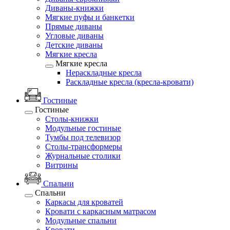
Диваны-книжки
Мягкие пуфы и банкетки
Прямые диваны
Угловые диваны
Детские диваны
Мягкие кресла
Мягкие кресла
Нераскладные кресла
Раскладные кресла (кресла-кровати)
Гостиные
Гостиные
Столы-книжки
Модульные гостиные
Тумбы под телевизор
Столы-трансформеры
Журнальные столики
Витрины
Спальни
Спальни
Каркасы для кроватей
Кровати с каркасным матрасом
Модульные спальни
Кровати