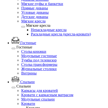
Мягкие пуфы и банкетки
Прямые диваны
Угловые диваны
Детские диваны
Мягкие кресла
Мягкие кресла
Нераскладные кресла
Раскладные кресла (кресла-кровати)
Гостиные
Гостиные
Столы-книжки
Модульные гостиные
Тумбы под телевизор
Столы-трансформеры
Журнальные столики
Витрины
Спальни
Спальни
Каркасы для кроватей
Кровати с каркасным матрасом
Модульные спальни
Кровати
Кровати