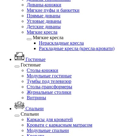
Диваны-книжки
Мягкие пуфы и банкетки
Прямые диваны
Угловые диваны
Детские диваны
Мягкие кресла
Мягкие кресла
Нераскладные кресла
Раскладные кресла (кресла-кровати)
Гостиные
Гостиные
Столы-книжки
Модульные гостиные
Тумбы под телевизор
Столы-трансформеры
Журнальные столики
Витрины
Спальни
Спальни
Каркасы для кроватей
Кровати с каркасным матрасом
Модульные спальни
Кровати