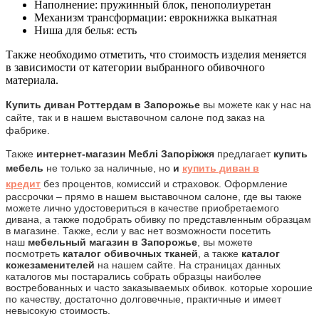
Наполнение: пружинный блок, пенополиуретан
Механизм трансформации: еврокнижка выкатная
Ниша для белья: есть
Также необходимо отметить, что стоимость изделия меняется
в зависимости от категории выбранного обивочного
материала.
Купить диван Роттердам в Запорожье
вы можете как у нас на
сайте, так и в нашем выставочном салоне под заказ на
фабрике.
Также
интернет-магазин Меблі Запоріжжя
предлагает
купить
мебель
не только за наличные, но
и
купить диван в
кредит
без процентов, комиссий и страховок. Оформление
рассрочки – прямо в нашем выставочном салоне, где вы также
можете лично удостовериться в качестве приобретаемого
дивана, а также подобрать обивку по представленным образцам
в магазине.
Также, если у вас нет возможности посетить
наш
мебельный магазин в Запорожье
, вы можете
посмотреть
каталог обивочных тканей
, а также
каталог
кожезаменителей
на нашем сайте. На страницах данных
каталогов мы постарались собрать образцы наиболее
востребованных и часто заказываемых обивок. которые хорошие
по качеству, достаточно долговечные, практичные и имеет
невысокую стоимость.