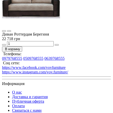
Диван Роттердам Берегиня
22 718 грн
В корзину
Телефоны:
0979768555
0509768555
0639768555
Соц сети:
https://www.facebook.com/vovfurniture
https://www.instagram.com/vov.furniture/
Информация
О нас
Доставка и гарантия
Публичная оферта
Оплата
Связаться с нами