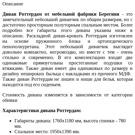
Описание
Диван Роттердам от мебельной фабрики Берегиня
- это
замечательный небольшой диванчик по общим размерам, но с
достаточно просторным полуторным спальным местом. Более
подробно все габариты этого дивана указаны ниже в
описании. Раскладной диван-кровать Роттердам изготовлен
на основе пружинного блока и ортопедического
пенополиуретана. Этот небольшой диванчик выглядит
довольно компактно, негромоздко, но вместе с тем - очень
стильно и современно. В его комплектацию входят две
одинаковые прямоугольны простеганные подушки со
втяжками. Также диван имеет два одинаковых по размеру и
дизайну нешироких быльца с накладками из прочного МДФ.
Также диван Роттердам не лишен и ниши для белья, которая
находится под его сиденьем.
Стоимость дивана изменяется в зависимости от категории
обивки
Характеристики дивана Роттердам:
Габариты дивана: 1760х1180 мм, высота спинки - 780
мм.
Спальное место: 1950х1390 мм.