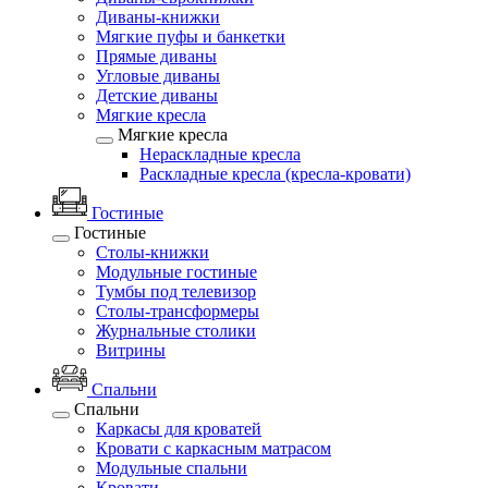
Диваны-книжки
Мягкие пуфы и банкетки
Прямые диваны
Угловые диваны
Детские диваны
Мягкие кресла
Мягкие кресла
Нераскладные кресла
Раскладные кресла (кресла-кровати)
Гостиные
Гостиные
Столы-книжки
Модульные гостиные
Тумбы под телевизор
Столы-трансформеры
Журнальные столики
Витрины
Спальни
Спальни
Каркасы для кроватей
Кровати с каркасным матрасом
Модульные спальни
Кровати