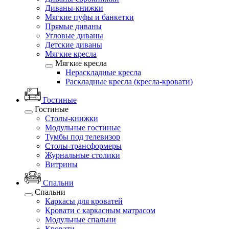
Диваны-книжки
Мягкие пуфы и банкетки
Прямые диваны
Угловые диваны
Детские диваны
Мягкие кресла
Мягкие кресла
Нераскладные кресла
Раскладные кресла (кресла-кровати)
Гостиные
Гостиные
Столы-книжки
Модульные гостиные
Тумбы под телевизор
Столы-трансформеры
Журнальные столики
Витрины
Спальни
Спальни
Каркасы для кроватей
Кровати с каркасным матрасом
Модульные спальни
Кровати