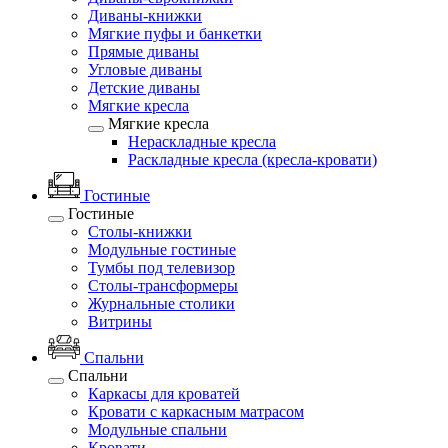
Диваны-книжки
Мягкие пуфы и банкетки
Прямые диваны
Угловые диваны
Детские диваны
Мягкие кресла
Мягкие кресла
Нераскладные кресла
Раскладные кресла (кресла-кровати)
Гостиные
Гостиные
Столы-книжки
Модульные гостиные
Тумбы под телевизор
Столы-трансформеры
Журнальные столики
Витрины
Спальни
Спальни
Каркасы для кроватей
Кровати с каркасным матрасом
Модульные спальни
Кровати