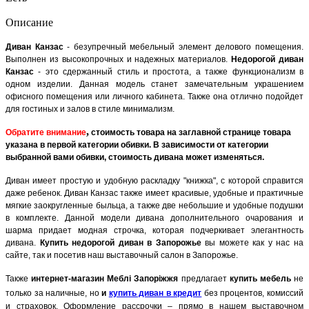
Описание
Диван Канзас
- безупречный мебельный элемент делового помещения.
Выполнен из высокопрочных и надежных материалов.
Недорогой диван
Канзас
- это сдержанный стиль и простота, а также функционализм в
одном изделии. Данная модель станет замечательным украшением
офисного помещения или личного кабинета. Также она отлично подойдет
для гостиных и залов в стиле минимализм.
,
Обратите внимание
стоимость товара на заглавной странице товара
указана в первой категории обивки. В зависимости от категории
выбранной вами обивки, стоимость дивана может изменяться.
Диван имеет простую и удобную раскладку "книжка", с которой справится
даже ребенок. Диван Канзас также имеет красивые, удобные и практичные
мягкие заокругленные быльца, а также две небольшие и удобные подушки
в комплекте. Данной модели дивана дополнительного очарования и
шарма придает модная строчка, которая подчеркивает элегантность
дивана.
Купить недорогой диван в Запорожье
вы можете как у нас на
сайте, так и посетив наш выставочный салон в Запорожье.
Также
интернет-магазин Меблі Запоріжжя
предлагает
купить мебель
не
только за наличные, но
и
купить диван в кредит
без процентов, комиссий
и страховок. Оформление рассрочки – прямо в нашем выставочном