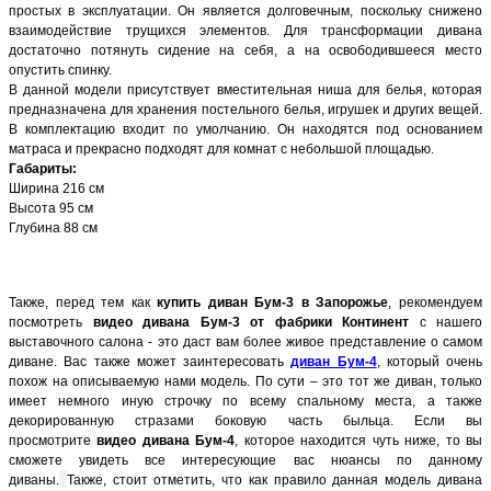
простых в эксплуатации. Он является долговечным, поскольку снижено
взаимодействие трущихся элементов. Для трансформации дивана
достаточно потянуть сидение на себя, а на освободившееся место
опустить спинку.
В данной модели присутствует вместительная ниша для белья, которая
предназначена для хранения постельного белья, игрушек и других вещей.
В комплектацию входит по умолчанию. Он находятся под основанием
матраса и прекрасно подходят для комнат с небольшой площадью.
Габариты:
Ширина 216 см
Высота 95 см
Глубина 88 см
Также, перед тем как
купить диван Бум-3 в Запорожье
, рекомендуем
посмотреть
видео дивана Бум-3 от фабрики Континент
с нашего
выставочного салона - это даст вам более живое представление о самом
диване.
Вас также может заинтересовать
диван Бум-4
, который очень
похож на описываемую нами модель. По сути – это тот же диван, только
имеет немного иную строчку по всему спальному места, а также
декорированную стразами боковую часть быльца. Если вы
просмотрите
видео дивана Бум-4
, которое находится чуть ниже, то вы
сможете увидеть все интересующие вас нюансы по данному
диваны.
Также, стоит отметить, что как правило данная модель дивана