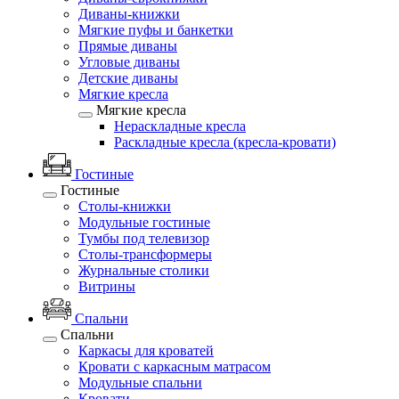
Диваны-книжки
Мягкие пуфы и банкетки
Прямые диваны
Угловые диваны
Детские диваны
Мягкие кресла
Мягкие кресла
Нераскладные кресла
Раскладные кресла (кресла-кровати)
Гостиные
Гостиные
Столы-книжки
Модульные гостиные
Тумбы под телевизор
Столы-трансформеры
Журнальные столики
Витрины
Спальни
Спальни
Каркасы для кроватей
Кровати с каркасным матрасом
Модульные спальни
Кровати