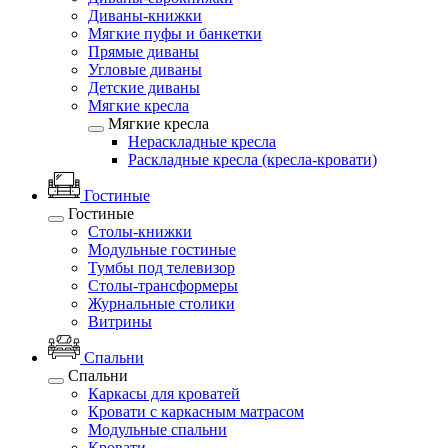
Диваны-книжки
Мягкие пуфы и банкетки
Прямые диваны
Угловые диваны
Детские диваны
Мягкие кресла
Мягкие кресла
Нераскладные кресла
Раскладные кресла (кресла-кровати)
Гостиные
Гостиные
Столы-книжки
Модульные гостиные
Тумбы под телевизор
Столы-трансформеры
Журнальные столики
Витрины
Спальни
Спальни
Каркасы для кроватей
Кровати с каркасным матрасом
Модульные спальни
Кровати