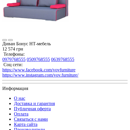
Диван Бонус НТ-мебель
12 574 грн
Телефоны:
0979768555
0509768555
0639768555
Соц сети:
https://www.facebook.com/vovfurniture
https://www.instagram.com/vov.furniture/
Информация
О нас
Доставка и гарантия
Публичная оферта
Оплата
Связаться с нами
Карта сайта
Производители