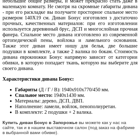
небольшие общие размеры, и может прекрасно стать даже в
маленькую комнату. Не смотря на скромные габариты дивана
- при его раскладке вы получаете просторное спальное место
размером 140Х19 см. Диван Бонус изготовлен з достаточно
прочных, качественных материалов: при его изготовлении
используется деревянный брус, ДСП и многослойная прочная
фанера. Спальное место дивана изготовлено из современной
ортопедической пены, войлока и ламельного основания.
Также этот диван имеет нишу для белья, две большие
подушки в комплекте, а также 2 валика по бокам. Стоимость
дивана еврокнижки Бонус напрямую зависит от категории
обивки, в которую попадает ткань, которую вы выберите для
своего дивана.
Характеристики дивана Бонус:
Габариты
(Д / Г / В): 1940х910х770/450 мм.
Спальное место:
1940х1430 мм.
Материалы: дерево, ДСП, ДВП.
Наполнение: ламели, войлок, пенополиуретан.
В комплекте: 2 подушки + 2 валика.
Купить диван Бонус в Запорожье
вы можете как у нас на
сайте, так и в нашем выставочном салон (под заказ на фабрике
в выбранной вами обивке).