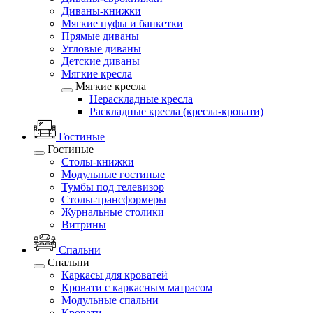
Диваны-книжки
Мягкие пуфы и банкетки
Прямые диваны
Угловые диваны
Детские диваны
Мягкие кресла
Мягкие кресла
Нераскладные кресла
Раскладные кресла (кресла-кровати)
Гостиные
Гостиные
Столы-книжки
Модульные гостиные
Тумбы под телевизор
Столы-трансформеры
Журнальные столики
Витрины
Спальни
Спальни
Каркасы для кроватей
Кровати с каркасным матрасом
Модульные спальни
Кровати