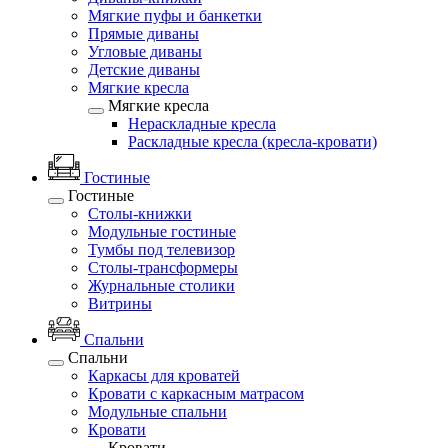
Мягкие пуфы и банкетки
Прямые диваны
Угловые диваны
Детские диваны
Мягкие кресла
Мягкие кресла
Нераскладные кресла
Раскладные кресла (кресла-кровати)
Гостиные
Гостиные
Столы-книжки
Модульные гостиные
Тумбы под телевизор
Столы-трансформеры
Журнальные столики
Витрины
Спальни
Спальни
Каркасы для кроватей
Кровати с каркасным матрасом
Модульные спальни
Кровати
Кровати