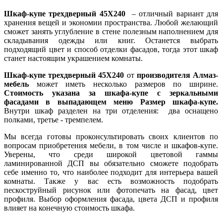
Шкаф-купе трех
дверный 45Х240
– отличный вариант для
хранения вещей и экономии пространства. Любой желающий
сможет занять углубление в стене полезным наполнением для
складывания одежды или книг. Останется выбрать
подходящий цвет и способ отделки фасадов, тогда этот шкаф
станет настоящим украшением комнаты.
Шкаф-купе трехдверный 45Х240
от
производителя Алмаз-
Подробнее:
https://rozetka.com.ua/55074618/p55074618/
мебель
может иметь несколько размеров по ширине.
Стоимость указана за шкафа-купе с зеркальными
фасадами в выпадающем меню Размер шкафа-купе.
Внутри шкаф разделен на три отделения: два оснащено
полками, третье - тремпелем.
Мы всегда готовы проконсультировать своих клиентов по
вопросам приобретения мебели, в том числе и шкафов-купе.
Уверены, что среди широкой цветовой гаммы
ламинированной ДСП вы обязательно сможете подобрать
себе именно то, что наиболее подходит для интерьера вашей
комнаты. Также у вас есть возможность подобрать
пескоструйный рисунок или фотопечать на фасад, цвет
профиля. Выбор оформления фасада, цвета ДСП и профиля
влияет на конечную стоимость шкафа.