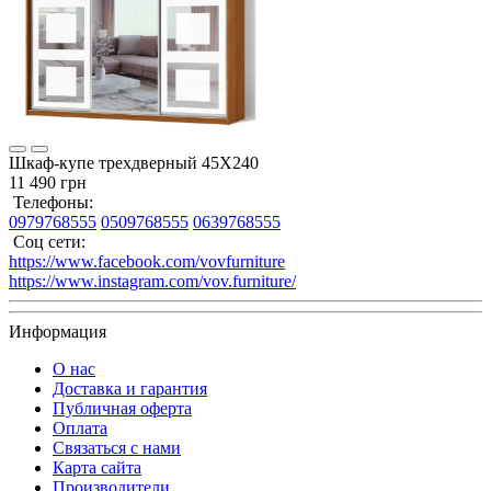
Шкаф-купе трехдверный 45Х240
11 490 грн
Телефоны:
0979768555
0509768555
0639768555
Соц сети:
https://www.facebook.com/vovfurniture
https://www.instagram.com/vov.furniture/
Информация
О нас
Доставка и гарантия
Публичная оферта
Оплата
Связаться с нами
Карта сайта
Производители