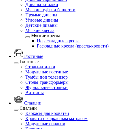
Диваны-книжки
Мягкие пуфы и банкетки
Прямые диваны
Угловые диваны
Детские диваны
Мягкие кресла
Мягкие кресла
Нераскладные кресла
Раскладные кресла (кресла-кровати)
Гостиные
Гостиные
Столы-книжки
Модульные гостиные
Тумбы под телевизор
Столы-трансформеры
Журнальные столики
Витрины
Спальни
Спальни
Каркасы для кроватей
Кровати с каркасным матрасом
Модульные спальни
Кровати