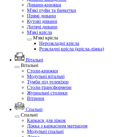
Дивани-книжки
М'які пуфи та банкетки
Прямі дивани
Кутові дивани
Дитячі дивани
М'які крісла
М'які крісла
Нерозкладні крісла
Розкладні крісла (крісла-ліжка)
Вітальні
Вітальні
Столи-книжки
Модульні вітальні
Тумби під телевізор
Столи-трансформери
Журнальні столики
Вітрини
Спальні
Спальні
Каркаси для ліжок
Ліжка з каркасним матрацом
Модульні спальні
Ліжка