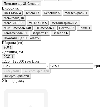
Показати ще 36
Сховати
Виробник
RICHMAN
4
Tenero
17
Берегиня
5
Мастер-форм
1
Мебигранд
10
Меблі ЛЕВ
21
МЕТАКАМ
5
Металл-Дизайн
23
МИКС-Мебель
148
НТ-Мебель
1
Пехотин
7
Сокме
1
Темп-мебель
31
Эверест
12
Эстелла
6
Показати ще 10
Сховати
Ширина (см)
950
1
Довжина, см
2032
1
1226
-
123500
грн
Ціна
-
грн
Скасувати
Виберіть фільтри
Виберіть фільтри
Хіти продажу