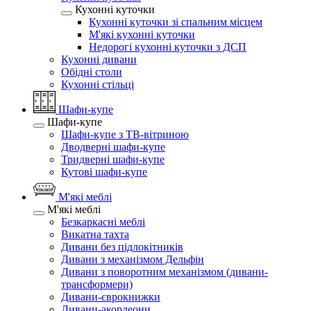
Кухонні куточки
Кухонні куточки зі спальним місцем
М'які кухонні куточки
Недорогі кухонні куточки з ДСП
Кухонні дивани
Обідні столи
Кухонні стільці
Шафи-купе
Шафи-купе
Шафи-купе з ТВ-вітриною
Дводверні шафи-купе
Тридверні шафи-купе
Кутові шафи-купе
М'які меблі
М'які меблі
Безкаркасні меблі
Викатна тахта
Дивани без підлокітників
Дивани з механізмом Дельфін
Дивани з поворотним механізмом (дивани-
трансформери)
Дивани-єврокнижки
Дивани-акордеони