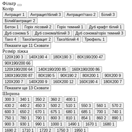
Фільтр
Колір
Антрацит
1
Антрацит/білий
3
Антрацит/тахо
2
Білий
3
Білий/антрацит
2
Бетон
1
Горіх лісовий
2
Горіх темний
1
Дуб крафт білий
1
Дуб сонома
5
Дуб сонома/білий
3
Дуб сонома/горіх темний
3
Тахо
4
Тахо/антрацит
2
Тахо/білий
4
Трюфель
1
Показати ще 11
Сховати
Розмір ліжка
120Х190
3
140Х190
4
180Х190
3
80Х190/200
47
90Х190/200
66
120Х190/200
64
140Х190/200
85
160Х190/200
86
180Х190/200
87
80Х190
5
90Х190
2
80Х200
1
90Х200
9
120Х200
7
140Х200
9
160Х200
12
160Х190
4
180Х200
7
Показати ще 13
Сховати
Ширина
300
3
340
1
350
2
360
2
400
1
430
2
440
2
450
3
500
2
510
1
550
3
560
1
570
2
600
3
650
2
670
1
675
1
680
1
685
1
700
1
740
1
750
1
780
1
790
1
800
3
810
1
854
1
860
2
890
1
900
3
930
1
990
1
1000
1
1490
1
1670
1
1680
1
1690
2
1710
1
1720
2
1750
3
1950
1