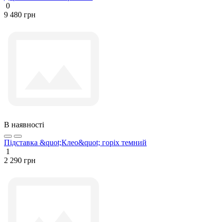
0
9 480 грн
В наявності
Підставка &quot;Клео&quot; горіх темний
1
2 290 грн