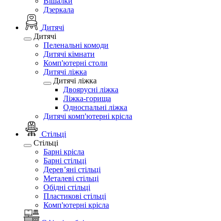
Вішалки
Дзеркала
Дитячі
Дитячі
Пеленальні комоди
Дитячі кімнати
Комп'ютерні столи
Дитячі ліжка
Дитячі ліжка
Двоярусні ліжка
Ліжка-горища
Односпальні ліжка
Дитячі комп'ютерні крісла
Стільці
Стільці
Барні крісла
Барні стільці
Дерев’яні стільці
Металеві стільці
Обідні стільці
Пластикові стільці
Комп'ютерні крісла