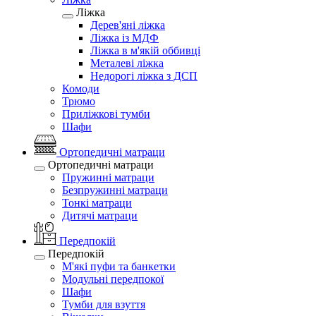
Ліжка
Дерев'яні ліжка
Ліжка із МДФ
Ліжка в м'якій оббивці
Металеві ліжка
Недорогі ліжка з ДСП
Комоди
Трюмо
Приліжкові тумби
Шафи
Ортопедичні матраци
Ортопедичні матраци
Пружинні матраци
Безпружинні матраци
Тонкі матраци
Дитячі матраци
Передпокій
Передпокій
М'які пуфи та банкетки
Модульні передпокої
Шафи
Тумби для взуття