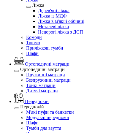
Ліжка
Дерев'яні ліжка
Ліжка із МДФ
Ліжка в м'якій оббивці
Металеві ліжка
Недорогі ліжка з ДСП
Комоди
Трюмо
Приліжкові тумби
Шафи
Ортопедичні матраци
Ортопедичні матраци
Пружинні матраци
Безпружинні матраци
Тонкі матраци
Дитячі матраци
Передпокій
Передпокій
М'які пуфи та банкетки
Модульні передпокої
Шафи
Тумби для взуття