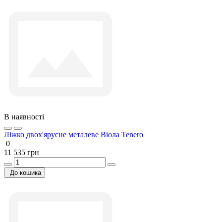
В наявності
Ліжко двох'ярусне металеве Віола Tenero
0
11 535 грн
До кошика