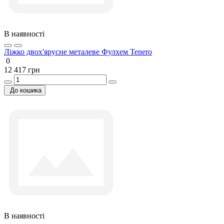
В наявності
Ліжко двох'ярусне металеве Фулхем Tenero
0
12 417 грн
До кошика
В наявності