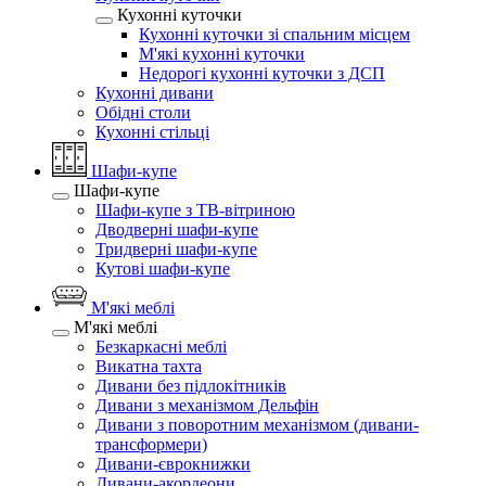
Кухонні куточки
Кухонні куточки зі спальним місцем
М'які кухонні куточки
Недорогі кухонні куточки з ДСП
Кухонні дивани
Обідні столи
Кухонні стільці
Шафи-купе
Шафи-купе
Шафи-купе з ТВ-вітриною
Дводверні шафи-купе
Тридверні шафи-купе
Кутові шафи-купе
М'які меблі
М'які меблі
Безкаркасні меблі
Викатна тахта
Дивани без підлокітників
Дивани з механізмом Дельфін
Дивани з поворотним механізмом (дивани-
трансформери)
Дивани-єврокнижки
Дивани-акордеони