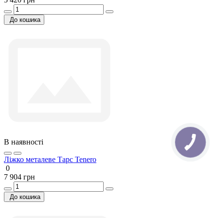
До кошика
В наявності
Ліжко металеве Тарс Tenero
0
7 904 грн
До кошика