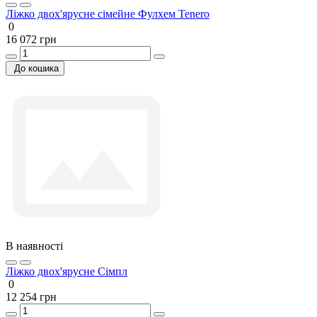
Ліжко двох'ярусне сімейне Фулхем Tenero
0
16 072 грн
До кошика
В наявності
Ліжко двох'ярусне Сімпл
0
12 254 грн