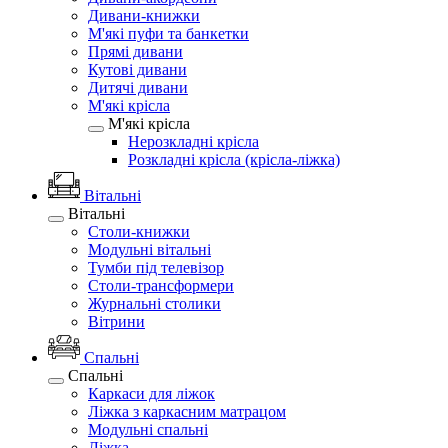
Дивани-книжки
М'які пуфи та банкетки
Прямі дивани
Кутові дивани
Дитячі дивани
М'які крісла
М'які крісла
Нерозкладні крісла
Розкладні крісла (крісла-ліжка)
Вітальні
Вітальні
Столи-книжки
Модульні вітальні
Тумби під телевізор
Столи-трансформери
Журнальні столики
Вітрини
Спальні
Спальні
Каркаси для ліжок
Ліжка з каркасним матрацом
Модульні спальні
Ліжка