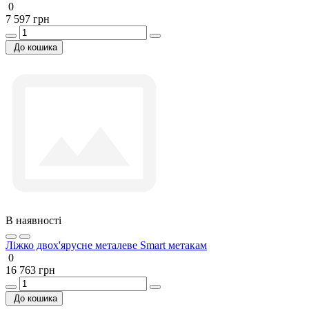
0
7 597 грн
До кошика
В наявності
Ліжко двох'ярусне металеве Smart метакам
0
16 763 грн
До кошика