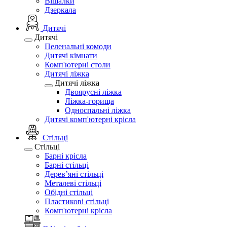
Вішалки
Дзеркала
Дитячі
Дитячі
Пеленальні комоди
Дитячі кімнати
Комп'ютерні столи
Дитячі ліжка
Дитячі ліжка
Двоярусні ліжка
Ліжка-горища
Односпальні ліжка
Дитячі комп'ютерні крісла
Стільці
Стільці
Барні крісла
Барні стільці
Дерев’яні стільці
Металеві стільці
Обідні стільці
Пластикові стільці
Комп'ютерні крісла