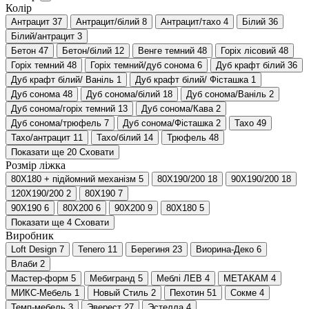
Колір
Антрацит
37
Антрацит/білий
8
Антрацит/тахо
4
Білий
36
Білий/антрацит
3
Бетон
47
Бетон/білий
12
Венге темний
48
Горіх лісовий
48
Горіх темний
48
Горіх темний/дуб сонома
6
Дуб крафт білий
36
Дуб крафт білий/ Ваніль
1
Дуб крафт білий/ Фісташка
1
Дуб сонома
48
Дуб сонома/білий
18
Дуб сонома/Ваніль
2
Дуб сонома/горіх темний
13
Дуб сонома/Кава
2
Дуб сонома/трюфель
7
Дуб сонома/Фісташка
2
Тахо
49
Тахо/антрацит
11
Тахо/білий
14
Трюфель
48
Показати ще 20
Сховати
Розмір ліжка
80Х180 + підйомний механізм
5
80Х190/200
18
90Х190/200
18
120Х190/200
2
80Х190
7
90Х190
6
80Х200
6
90Х200
9
80Х180
5
Показати ще 4
Сховати
Виробник
Loft Design
7
Tenero
11
Берегиня
23
Виорина-Деко
6
Влаби
2
Мастер-форм
5
Мебигранд
5
Меблі ЛЕВ
4
МЕТАКАМ
4
МИКС-Мебель
1
Новый Стиль
2
Пехотин
51
Сокме
4
Темп-мебель
3
Эверест
27
Эстелла
4