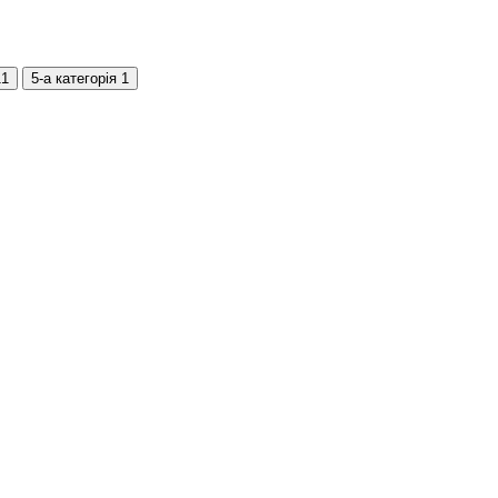
11
5-а категорія
1