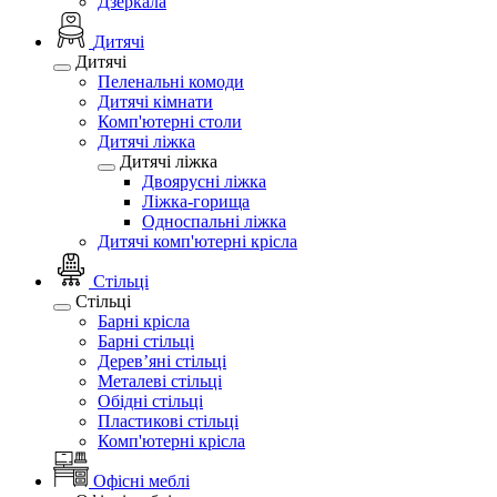
Дзеркала
Дитячі
Дитячі
Пеленальні комоди
Дитячі кімнати
Комп'ютерні столи
Дитячі ліжка
Дитячі ліжка
Двоярусні ліжка
Ліжка-горища
Односпальні ліжка
Дитячі комп'ютерні крісла
Стільці
Стільці
Барні крісла
Барні стільці
Дерев’яні стільці
Металеві стільці
Обідні стільці
Пластикові стільці
Комп'ютерні крісла
Офісні меблі