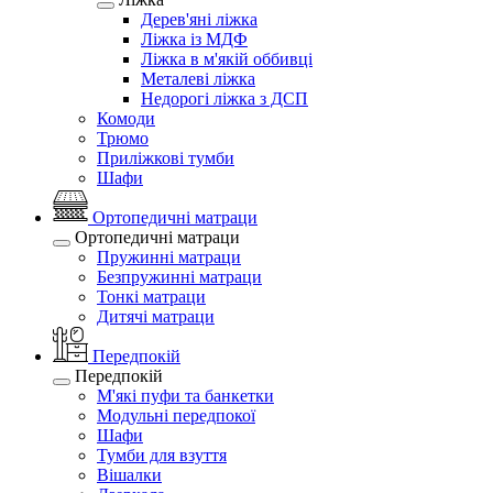
Дерев'яні ліжка
Ліжка із МДФ
Ліжка в м'якій оббивці
Металеві ліжка
Недорогі ліжка з ДСП
Комоди
Трюмо
Приліжкові тумби
Шафи
Ортопедичні матраци
Ортопедичні матраци
Пружинні матраци
Безпружинні матраци
Тонкі матраци
Дитячі матраци
Передпокій
Передпокій
М'які пуфи та банкетки
Модульні передпокої
Шафи
Тумби для взуття
Вішалки