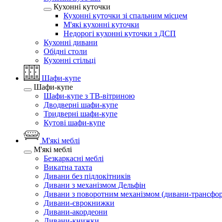
Кухонні куточки
Кухонні куточки зі спальним місцем
М'які кухонні куточки
Недорогі кухонні куточки з ДСП
Кухонні дивани
Обідні столи
Кухонні стільці
Шафи-купе
Шафи-купе
Шафи-купе з ТВ-вітриною
Дводверні шафи-купе
Тридверні шафи-купе
Кутові шафи-купе
М'які меблі
М'які меблі
Безкаркасні меблі
Викатна тахта
Дивани без підлокітників
Дивани з механізмом Дельфін
Дивани з поворотним механізмом (дивани-трансфо
Дивани-єврокнижки
Дивани-акордеони
Дивани-книжки