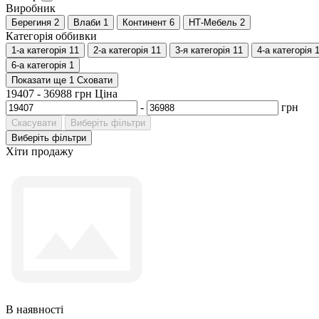
Виробник
Берегиня
2
Влаби
1
Континент
6
НТ-Мебель
2
Категорія оббивки
1-а категорія
11
2-а категорія
11
3-я категорія
11
4-а категорія
6-а категорія
1
Показати ще 1
Сховати
19407
-
36988
грн
Ціна
-
грн
Скасувати
Виберіть фільтри
Виберіть фільтри
Хіти продажу
В наявності