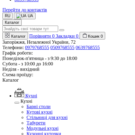
Перейти до контактів
RU
UA
Каталог
Порівняти
0
Закладки
0
Каталог
Кошик
0
Запоріжжя, Незалежної України, 72
Телефони:
0979768555
0509768555
0639768555
Графік роботи:
Понеділок-п'ятница - з 9:30 до 18:00
Субота - з 10:00 до 16:00
Неділя - вихідний
Схема проїзду:
Каталог
Кухні
Кухні
Барні столи
Кутові кухні
Стільниці для кухні
Табурети
Модульні кухні
Кухонні куточки