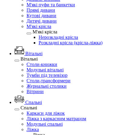
М'які пуфи та банкетки
Прямі дивани
Кутові дивани
Дитячі дивани
М'які крісла
М'які крісла
Нерозкладні крісла
Розкладні крісла (крісла-ліжка)
Вітальні
Вітальні
Столи-книжки
Модульні вітальні
Тумби під телевізор
Столи-трансформери
Журнальні столики
Вітрини
Спальні
Спальні
Каркаси для ліжок
Ліжка з каркасним матрацом
Модульні спальні
Ліжка
Ліжка