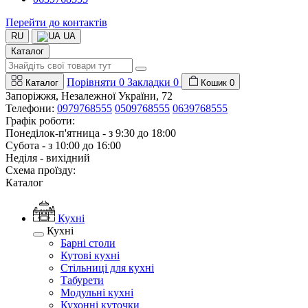
Перейти до контактів
RU
UA
Каталог
Порівняти
0
Закладки
0
Каталог
Кошик
0
Запоріжжя, Незалежної України, 72
Телефони:
0979768555
0509768555
0639768555
Графік роботи:
Понеділок-п'ятница - з 9:30 до 18:00
Субота - з 10:00 до 16:00
Неділя - вихідний
Схема проїзду:
Каталог
Кухні
Кухні
Барні столи
Кутові кухні
Стільниці для кухні
Табурети
Модульні кухні
Кухонні куточки