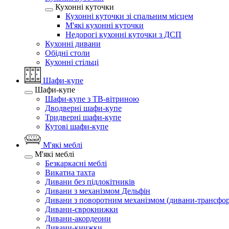
Кухонні куточки
Кухонні куточки зі спальним місцем
М'які кухонні куточки
Недорогі кухонні куточки з ДСП
Кухонні дивани
Обідні столи
Кухонні стільці
Шафи-купе
Шафи-купе
Шафи-купе з ТВ-вітриною
Дводверні шафи-купе
Тридверні шафи-купе
Кутові шафи-купе
М'які меблі
М'які меблі
Безкаркасні меблі
Викатна тахта
Дивани без підлокітників
Дивани з механізмом Дельфін
Дивани з поворотним механізмом (дивани-трансфо
Дивани-єврокнижки
Дивани-акордеони
Дивани-книжки