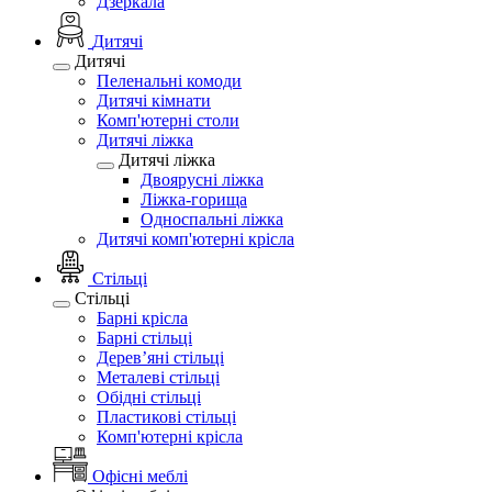
Дзеркала
Дитячі
Дитячі
Пеленальні комоди
Дитячі кімнати
Комп'ютерні столи
Дитячі ліжка
Дитячі ліжка
Двоярусні ліжка
Ліжка-горища
Односпальні ліжка
Дитячі комп'ютерні крісла
Стільці
Стільці
Барні крісла
Барні стільці
Дерев’яні стільці
Металеві стільці
Обідні стільці
Пластикові стільці
Комп'ютерні крісла
Офісні меблі