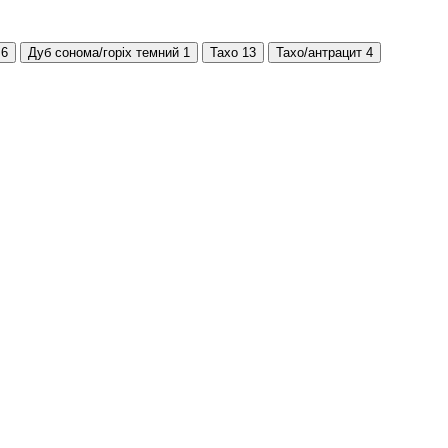
6
Дуб сонома/горіх темний
1
Тахо
13
Тахо/антрацит
4