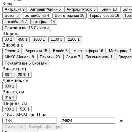
Колір
Антрацит
9
Антрацит/білий
5
Антрацит/тахо
3
Білий
18
Біли
Бетон
8
Бетон/білий
4
Венге темний
16
Горіх лісовий
16
Гор
Тахо/білий
7
Трюфель
14
Показати ще 13
Сховати
Ширина
80
2
450
1
1000
1
1100
3
1200
1
Виробник
Tenero
4
Берегиня
15
Влаби
6
Мастер-форм
16
Мебигранд
1
МИКС-Мебель
8
Пехотин
23
Сокме
7
Темп-мебель
1
Эверес
Показати ще 6
Сховати
Висота (см)
66
1
2070
1
Довжина, см
800
1
Висота, см
915
1
Ширина, см
430
1
520
1
2184
-
24624
грн
Ціна
-
грн
Скасувати
Виберіть фільтри