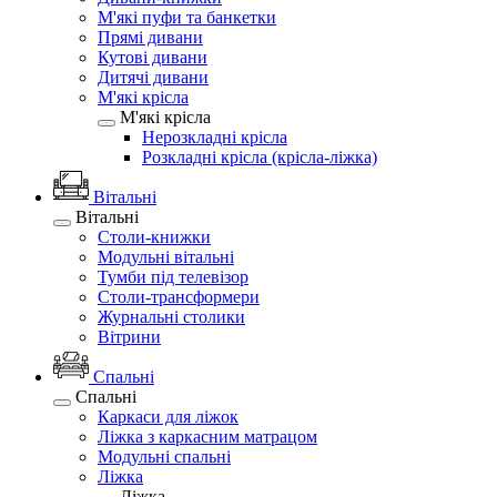
М'які пуфи та банкетки
Прямі дивани
Кутові дивани
Дитячі дивани
М'які крісла
М'які крісла
Нерозкладні крісла
Розкладні крісла (крісла-ліжка)
Вітальні
Вітальні
Столи-книжки
Модульні вітальні
Тумби під телевізор
Столи-трансформери
Журнальні столики
Вітрини
Спальні
Спальні
Каркаси для ліжок
Ліжка з каркасним матрацом
Модульні спальні
Ліжка
Ліжка