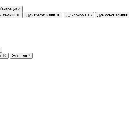
й/антрацит
4
іх темний
10
Дуб крафт білий
16
Дуб сонома
18
Дуб сонома/білий
т
19
Эстелла
2