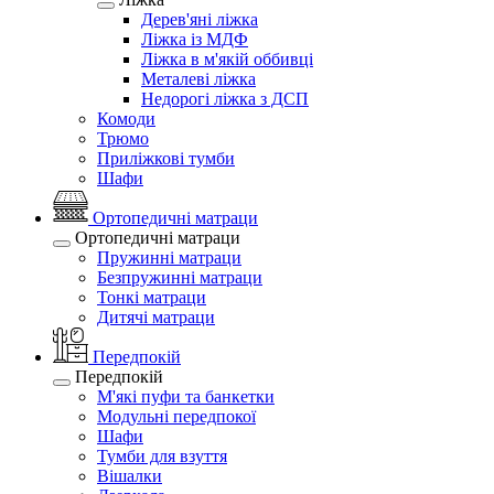
Дерев'яні ліжка
Ліжка із МДФ
Ліжка в м'якій оббивці
Металеві ліжка
Недорогі ліжка з ДСП
Комоди
Трюмо
Приліжкові тумби
Шафи
Ортопедичні матраци
Ортопедичні матраци
Пружинні матраци
Безпружинні матраци
Тонкі матраци
Дитячі матраци
Передпокій
Передпокій
М'які пуфи та банкетки
Модульні передпокої
Шафи
Тумби для взуття
Вішалки