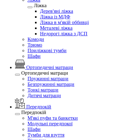
Ліжка
Дерев'яні ліжка
Ліжка із МДФ
Ліжка в м'якій оббивці
Металеві ліжка
Недорогі ліжка з ДСП
Комоди
Трюмо
Приліжкові тумби
Шафи
Ортопедичні матраци
Ортопедичні матраци
Пружинні матраци
Безпружинні матраци
Тонкі матраци
Дитячі матраци
Передпокій
Передпокій
М'які пуфи та банкетки
Модульні передпокої
Шафи
Тумби для взуття