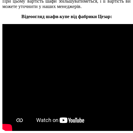
При цьому вартість шафи збільшуватиметься, і її вартість ви
можете уточнити у наших менеджерів.
Відеоогляд шафи-купе від фабрики Цезар: