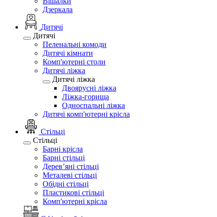
Вішалки
Дзеркала
Дитячі
Дитячі
Пеленальні комоди
Дитячі кімнати
Комп'ютерні столи
Дитячі ліжка
Дитячі ліжка
Двоярусні ліжка
Ліжка-горища
Односпальні ліжка
Дитячі комп'ютерні крісла
Стільці
Стільці
Барні крісла
Барні стільці
Дерев’яні стільці
Металеві стільці
Обідні стільці
Пластикові стільці
Комп'ютерні крісла