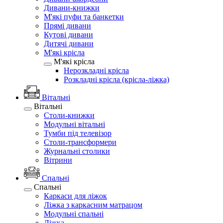
Дивани-книжки
М'які пуфи та банкетки
Прямі дивани
Кутові дивани
Дитячі дивани
М'які крісла
М'які крісла
Нерозкладні крісла
Розкладні крісла (крісла-ліжка)
Вітальні
Вітальні
Столи-книжки
Модульні вітальні
Тумби під телевізор
Столи-трансформери
Журнальні столики
Вітрини
Спальні
Спальні
Каркаси для ліжок
Ліжка з каркасним матрацом
Модульні спальні
Ліжка