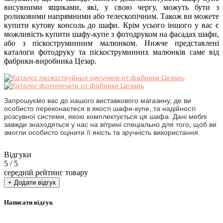
висувними ящиками, які, у свою чергу, можуть бути з
роликовими напрямними або телескопічним. Також ви можете
купити кутову консоль до шафи. Крім усього іншого у вас є
можливість купити шафу-купе з фотодруком на фасадах шафи,
або з піскоструминним малюнком. Нижче представлені
каталоги фотодруку та піскоструминних малюнків саме від
фабрики-виробника Цезар.
Запрошуємо вас до нашого виставкового магазину, де ви
особисто переконаєтеся в якості шафи-купе, та надійності
розсувної системи, якою комплектується ця шафа. Дані меблі
завжди знаходяться у нас на вітрині спеціально для того, щоб ви
змогли особисто оцінити її якість та зручність використання.
Відгуки
5
/ 5
середній рейтинг товару
+ Додати відгук
Написати відгук