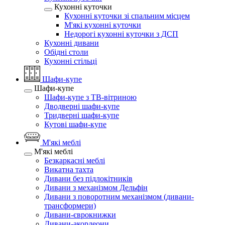
Кухонні куточки
Кухонні куточки зі спальним місцем
М'які кухонні куточки
Недорогі кухонні куточки з ДСП
Кухонні дивани
Обідні столи
Кухонні стільці
Шафи-купе
Шафи-купе
Шафи-купе з ТВ-вітриною
Дводверні шафи-купе
Тридверні шафи-купе
Кутові шафи-купе
М'які меблі
М'які меблі
Безкаркасні меблі
Викатна тахта
Дивани без підлокітників
Дивани з механізмом Дельфін
Дивани з поворотним механізмом (дивани-
трансформери)
Дивани-єврокнижки
Дивани-акордеони