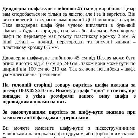
Дводверна шафа-купе глибиною 45 см
від виробника Цезар
вам сподобається не тільки за якістю, але і за її вартістю. Він
виготовлений із сучасно ламінованої ДСП модних кольорів.
Така дводверна шафа буде чудово виглядати в будь-якій
кімнаті - будь то коридор, спальня або вітальня. Весь корпус
шафи по периметру має товсту пластикову кромку 2 мм. А
інші деталі – полиці, перегородки та висувні ящики –
пластикову кромку 0,5 мм.
Дводверна шафа-купе глибиною 45 см від Цезаря може бути
різної висоти: від 210 см до 240 см., також вона може бути по
ширині від 100 см до 210 см. Так як вона неглибока - шафа
укомплектована тремпелем.
На головній сторінці товару вартість шафи вказана за
розмір 100Х45Х210 см. Нижче, у графі "ціна" є список, що
випадає з усіма розмірами даного виду шафи з
відповідними цінами на них.
За замовчуванням вартість за шафу-купе вказана при
комплектації її фасадами з дзеркалами.
Ви можете замовити шафу-купе з піскоструминними
малюнками на дзеркалах, фотодруком, або фарбованим склом.