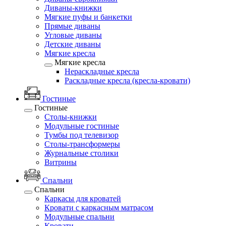
Диваны-книжки
Мягкие пуфы и банкетки
Прямые диваны
Угловые диваны
Детские диваны
Мягкие кресла
Мягкие кресла
Нераскладные кресла
Раскладные кресла (кресла-кровати)
Гостиные
Гостиные
Столы-книжки
Модульные гостиные
Тумбы под телевизор
Столы-трансформеры
Журнальные столики
Витрины
Спальни
Спальни
Каркасы для кроватей
Кровати с каркасным матрасом
Модульные спальни
Кровати